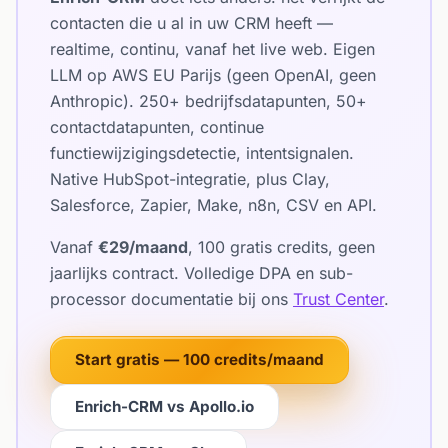
contacten die u al in uw CRM heeft —
realtime, continu, vanaf het live web. Eigen
LLM op AWS EU Parijs (geen OpenAI, geen
Anthropic). 250+ bedrijfsdatapunten, 50+
contactdatapunten, continue
functiewijzigingsdetectie, intentsignalen.
Native HubSpot-integratie, plus Clay,
Salesforce, Zapier, Make, n8n, CSV en API.
Vanaf
€29/maand
, 100 gratis credits, geen
jaarlijks contract. Volledige DPA en sub-
processor documentatie bij ons
Trust Center
.
Start gratis — 100 credits/maand
Enrich-CRM vs Apollo.io