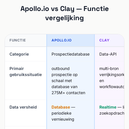
Apollo.io vs Clay — Functie
vergelijking
FUNCTIE
APOLLO.IO
CLAY
Categorie
Prospectiedatabase
Data-API
Primair
outbound
multi-bron
gebruikssituatie
prospectie op
verrijkingsorkes
schaal met
en
database van
workflowautoma
275M+ contacten
Data versheid
Database
—
Realtime
— live
periodieke
zoekopdrachte
vernieuwing