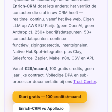
Enrich-CRM
doet iets anders: het verrijkt de
contacten die u al in uw CRM heeft —
realtime, continu, vanaf het live web. Eigen
LLM op AWS EU Parijs (geen OpenAI, geen
Anthropic). 250+ bedrijfsdatapunten, 50+
contactdatapunten, continue
functiewijzigingsdetectie, intentsignalen.
Native HubSpot-integratie, plus Clay,
Salesforce, Zapier, Make, n8n, CSV en API.
Vanaf
€29/maand
, 100 gratis credits, geen
jaarlijks contract. Volledige DPA en sub-
processor documentatie bij ons
Trust Center
.
Start gratis — 100 credits/maand
Enrich-CRM vs Apollo.io