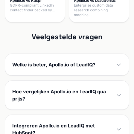
Apollo.io vs Kaspr
Apollo.io vs LeadGenius
GDPR-compliant LinkedIn
Enterprise custom data
contact finder backed by…
research combining
machine…
Veelgestelde vragen
Welke is beter, Apollo.io of LeadIQ?
Hoe vergelijken Apollo.io en LeadIQ qua
prijs?
Integreren Apollo.io en LeadIQ met
HubSpot?