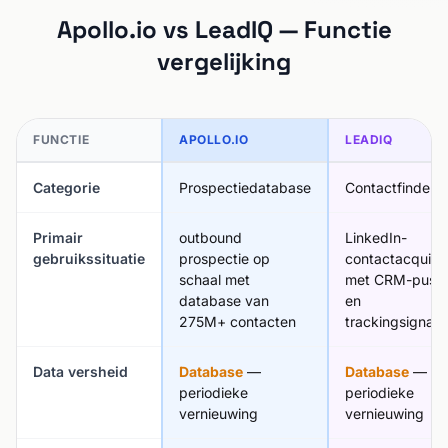
Apollo.io vs LeadIQ — Functie
vergelijking
FUNCTIE
APOLLO.IO
LEADIQ
Categorie
Prospectiedatabase
Contactfinder
Primair
outbound
LinkedIn-
gebruikssituatie
prospectie op
contactacquisit
schaal met
met CRM-push
database van
en
275M+ contacten
trackingsignale
Data versheid
Database
—
Database
—
periodieke
periodieke
vernieuwing
vernieuwing