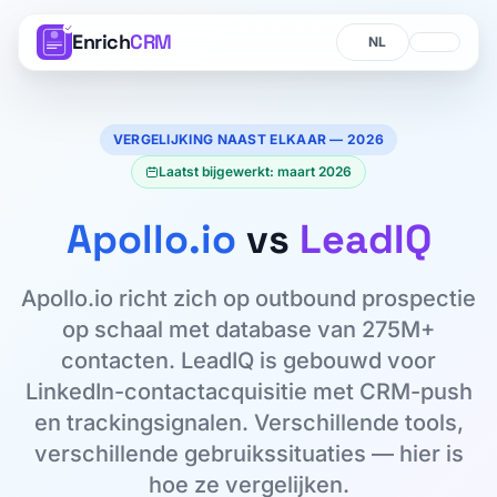
Enrich
CRM
Taal
Taal
VERGELIJKING NAAST ELKAAR — 2026
Laatst bijgewerkt: maart 2026
Apollo.io
vs
LeadIQ
Apollo.io richt zich op outbound prospectie
op schaal met database van 275M+
contacten. LeadIQ is gebouwd voor
LinkedIn-contactacquisitie met CRM-push
en trackingsignalen. Verschillende tools,
verschillende gebruikssituaties — hier is
hoe ze vergelijken.