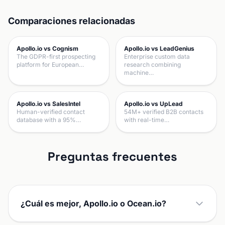
Comparaciones relacionadas
Apollo.io vs Cognism
Apollo.io vs LeadGenius
The GDPR-first prospecting
Enterprise custom data
platform for European…
research combining
machine…
Apollo.io vs SalesIntel
Apollo.io vs UpLead
Human-verified contact
54M+ verified B2B contacts
database with a 95%…
with real-time…
Preguntas frecuentes
¿Cuál es mejor, Apollo.io o Ocean.io?