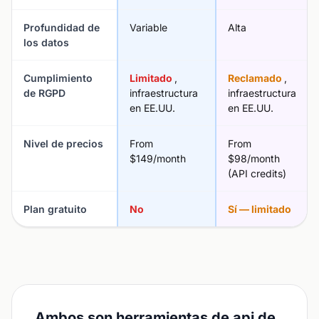
Profundidad de
Variable
Alta
los datos
Cumplimiento
Limitado
,
Reclamado
,
de RGPD
infraestructura
infraestructura
en EE.UU.
en EE.UU.
Nivel de precios
From
From
$149/month
$98/month
(API credits)
Plan gratuito
No
Sí — limitado
Ambos son herramientas de api de