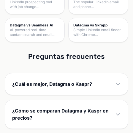
LinkedIn prospecting tool
The popular LinkedIn email
with job change…
and phone…
Datagma vs Seamless.AI
Datagma vs Skrapp
AI-powered real-time
Simple LinkedIn email finder
contact search and email…
with Chrome…
Preguntas frecuentes
¿Cuál es mejor, Datagma o Kaspr?
¿Cómo se comparan Datagma y Kaspr en
precios?