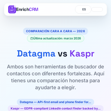
Enrich
CRM
Idioma
Idioma
COMPARACIÓN CARA A CARA — 2026
Última actualización: marzo 2026
Datagma
vs
Kaspr
Ambos son herramientas de buscador de
contactos con diferentes fortalezas. Aquí
tienes una comparación honesta para
ayudarte a elegir.
Datagma — API-first email and phone finder for…
Kaspr — GDPR-compliant LinkedIn contact finder backed by…