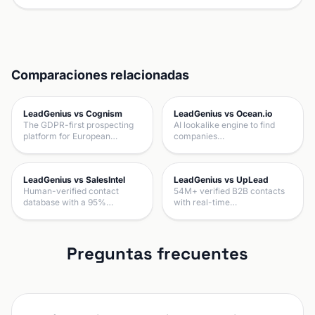
Comparaciones relacionadas
LeadGenius vs Cognism
LeadGenius vs Ocean.io
The GDPR-first prospecting
AI lookalike engine to find
platform for European…
companies…
LeadGenius vs SalesIntel
LeadGenius vs UpLead
Human-verified contact
54M+ verified B2B contacts
database with a 95%…
with real-time…
Preguntas frecuentes