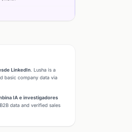
esde LinkedIn
. Lusha is a
nd basic company data via
mbina IA e investigadores
B2B data and verified sales