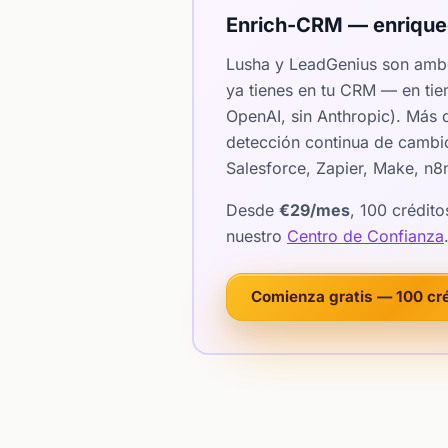
Enrich-CRM — enriquec
Lusha y LeadGenius son amb
ya tienes en tu CRM — en tie
OpenAI, sin Anthropic). Más
detección continua de cambio
Salesforce, Zapier, Make, n8
Desde
€29/mes
, 100 crédit
nuestro
Centro de Confianza
Comienza gratis — 100 cr