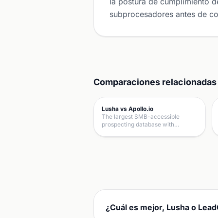
la postura de cumplimiento de
subprocesadores antes de c
Comparaciones relacionadas
Lusha vs Apollo.io
The largest SMB-accessible
prospecting database with…
¿Cuál es mejor, Lusha o Lea