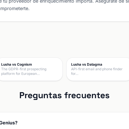
 tu proveedor de enriquecimiento importa. Asegúrate de sol
omprometerte.
Lusha vs Cognism
Lusha vs Datagma
The GDPR-first prospecting
API-first email and phone finder
platform for European…
for…
Preguntas frecuentes
dGenius?