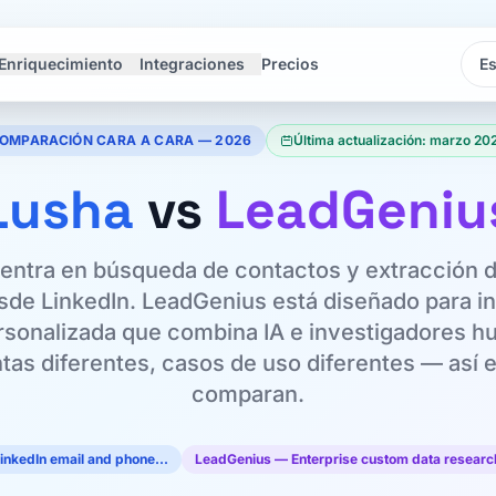
Enriquecimiento
Integraciones
Precios
Idi
Idi
OMPARACIÓN CARA A CARA — 2026
Última actualización: marzo 20
Lusha
vs
LeadGeniu
entra en búsqueda de contactos y extracción
sde LinkedIn. LeadGenius está diseñado para i
sonalizada que combina IA e investigadores 
tas diferentes, casos de uso diferentes — así 
comparan.
inkedIn email and phone…
LeadGenius — Enterprise custom data resear