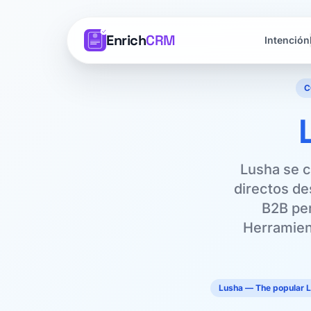
Enrich
CRM
Intención
C
Lusha se c
directos de
B2B per
Herramien
Lusha — The popular L