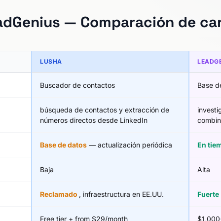
adGenius — Comparación de car
LUSHA
LEADG
Buscador de contactos
Base d
búsqueda de contactos y extracción de
invest
números directos desde LinkedIn
combin
Base de datos
— actualización periódica
En tie
Baja
Alta
Reclamado
, infraestructura en EE.UU.
Fuerte
Free tier + from $29/month
$1,000