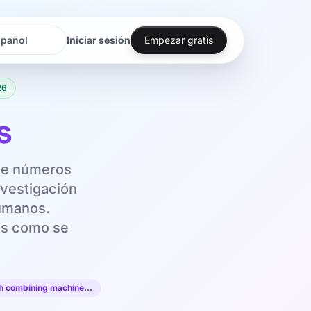
Iniciar sesión
Empezar gratis
oma
oma
26
s
 de números
nvestigación
humanos.
es como se
ch combining machine…