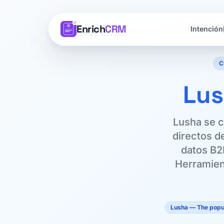
Enrich
CRM
Intención
C
Lu
Lusha se c
directos d
datos B2
Herramien
Lusha — The popu