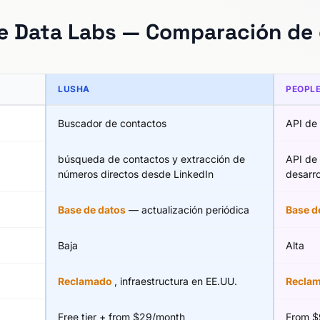
e Data Labs — Comparación de 
LUSHA
PEOPLE
Buscador de contactos
API de
búsqueda de contactos y extracción de
API de
números directos desde LinkedIn
desarro
Base de datos
— actualización periódica
Base d
Baja
Alta
Reclamado
, infraestructura en EE.UU.
Recla
Free tier + from $29/month
From $