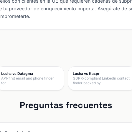
ellos con clientes en la UE que requieren cadenas de sub
 tu proveedor de enriquecimiento importa. Asegúrate de sol
omprometerte.
Lusha vs Datagma
Lusha vs Kaspr
API-first email and phone finder
GDPR-compliant LinkedIn contact
for…
finder backed by…
Preguntas frecuentes