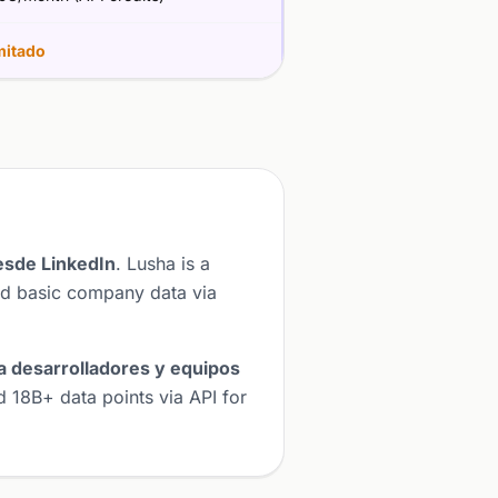
mitado
esde LinkedIn
. Lusha is a
nd basic company data via
a desarrolladores y equipos
d 18B+ data points via API for