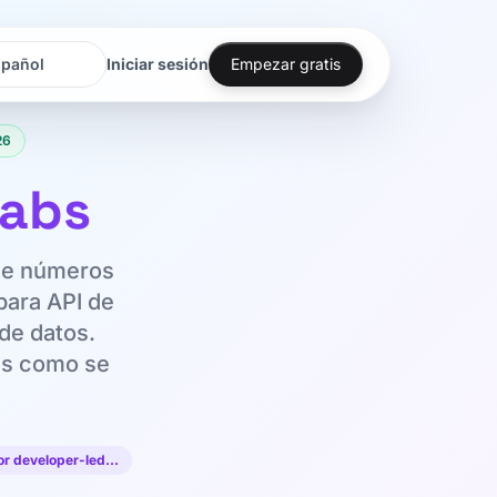
Iniciar sesión
Empezar gratis
oma
oma
26
Labs
 de números
para API de
de datos.
es como se
for developer-led…