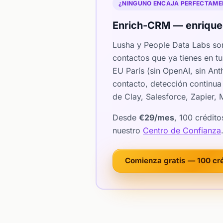
¿NINGUNO ENCAJA PERFECTAMEN
Enrich-CRM — enriquec
Lusha y People Data Labs so
contactos que ya tienes en 
EU París (sin OpenAI, sin An
contacto, detección continua
de Clay, Salesforce, Zapier,
Desde
€29/mes
, 100 crédit
nuestro
Centro de Confianza
Comienza gratis — 100 cr