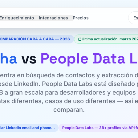
Enriquecimiento
Integraciones
Precios
Idi
Idi
OMPARACIÓN CARA A CARA — 2026
Última actualización: marzo 20
sha
vs
People Data 
entra en búsqueda de contactos y extracción
esde LinkedIn. People Data Labs está diseñado 
B a gran escala para desarrolladores y equipos 
tas diferentes, casos de uso diferentes — así 
comparan.
lar LinkedIn email and phone…
People Data Labs — 3B+ profiles via API 