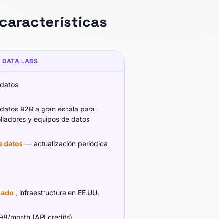
características
 DATA LABS
 datos
 datos B2B a gran escala para
lladores y equipos de datos
e datos
— actualización periódica
mado
, infraestructura en EE.UU.
98/month (API credits)