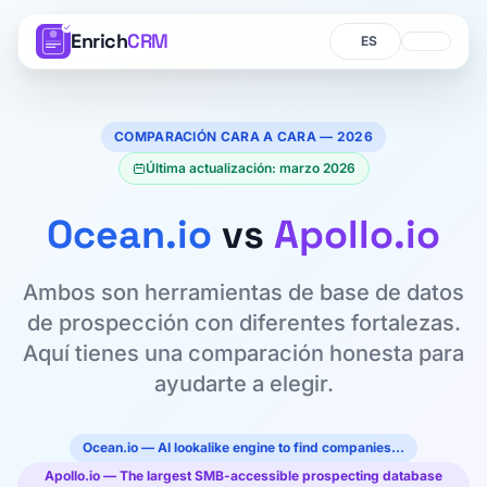
Enrich
CRM
Idioma
Idioma
COMPARACIÓN CARA A CARA — 2026
Última actualización: marzo 2026
Ocean.io
vs
Apollo.io
Ambos son herramientas de base de datos
de prospección con diferentes fortalezas.
Aquí tienes una comparación honesta para
ayudarte a elegir.
Ocean.io — AI lookalike engine to find companies…
Apollo.io — The largest SMB-accessible prospecting database