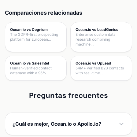
Comparaciones relacionadas
Ocean.io vs Cognism
Ocean.io vs LeadGenius
The GDPR-first prospecting
Enterprise custom data
platform for European…
research combining
machine…
Ocean.io vs SalesIntel
Ocean.io vs UpLead
Human-verified contact
54M+ verified B2B contacts
database with a 95%…
with real-time…
Preguntas frecuentes
¿Cuál es mejor, Ocean.io o Apollo.io?