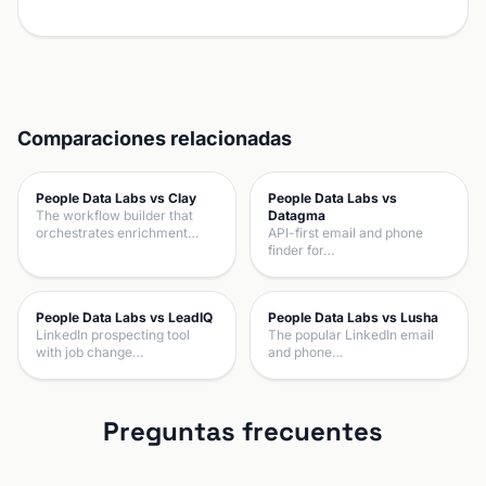
Comparaciones relacionadas
People Data Labs vs Clay
People Data Labs vs
The workflow builder that
Datagma
orchestrates enrichment…
API-first email and phone
finder for…
People Data Labs vs LeadIQ
People Data Labs vs Lusha
LinkedIn prospecting tool
The popular LinkedIn email
with job change…
and phone…
Preguntas frecuentes