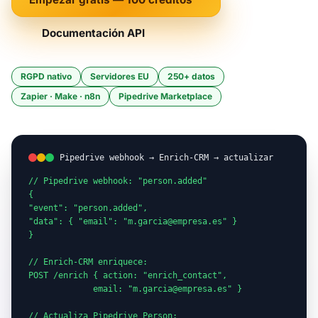
Documentación API
RGPD nativo
Servidores EU
250+ datos
Zapier · Make · n8n
Pipedrive Marketplace
Pipedrive webhook → Enrich-CRM → actualizar
// Pipedrive webhook: "person.added"

{

"event": "person.added",

"data": { "email": "m.garcia@empresa.es" }

}

// Enrich-CRM enriquece:

POST /enrich { action: "enrich_contact",

             email: "m.garcia@empresa.es" }

// Actualiza Pipedrive Person:
