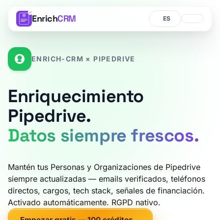
Enrich
CRM
Idioma
Idioma
ENRICH-CRM × PIPEDRIVE
Enriquecimiento
Pipedrive.
Datos siempre frescos.
Mantén tus Personas y Organizaciones de Pipedrive
siempre actualizadas — emails verificados, teléfonos
directos, cargos, tech stack, señales de financiación.
Activado automáticamente. RGPD nativo.
Empezar gratis — 100 créditos