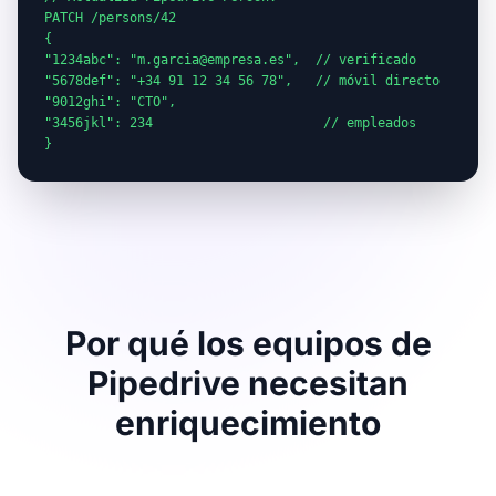
PATCH /persons/42

{

"1234abc": "m.garcia@empresa.es",  // verificado

"5678def": "+34 91 12 34 56 78",   // móvil directo

"9012ghi": "CTO",

"3456jkl": 234                      // empleados

}
Por qué los equipos de
Pipedrive necesitan
enriquecimiento