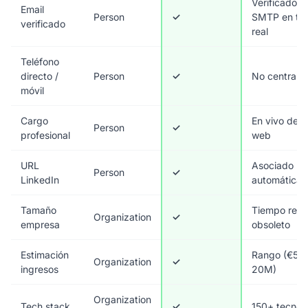
Verificado p
Email
Person
✓
SMTP en ti
verificado
real
Teléfono
directo /
Person
✓
No centralit
móvil
Cargo
En vivo desd
Person
✓
profesional
web
URL
Asociado
Person
✓
LinkedIn
automática
Tamaño
Tiempo real,
Organization
✓
empresa
obsoleto
Estimación
Rango (€5M
Organization
✓
ingresos
20M)
Organization
Tech stack
✓
150+ tecnol