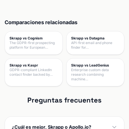
Comparaciones relacionadas
Skrapp vs Cognism
Skrapp vs Datagma
The GDPR-first prospecting
API-first email and phone
platform for European…
finder for…
Skrapp vs Kaspr
Skrapp vs LeadGenius
GDPR-compliant LinkedIn
Enterprise custom data
contact finder backed by…
research combining
machine…
Preguntas frecuentes
¿Cuál es mejor, Skrapp o Apollo.io?