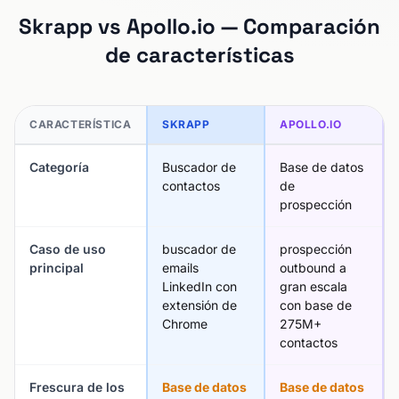
Skrapp vs Apollo.io — Comparación
de características
CARACTERÍSTICA
SKRAPP
APOLLO.IO
Categoría
Buscador de
Base de datos
contactos
de
prospección
Caso de uso
buscador de
prospección
principal
emails
outbound a
LinkedIn con
gran escala
extensión de
con base de
Chrome
275M+
contactos
Frescura de los
Base de datos
Base de datos