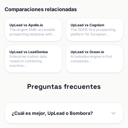
Comparaciones relacionadas
UpLead vs Apollo.io
UpLead vs Cognism
The largest SMB-accessible
The GDPR-first prospecting
prospecting database with…
platform for European…
UpLead vs LeadGenius
UpLead vs Ocean.io
Enterprise custom data
AI lookalike engine to find
research combining
companies…
machine…
Preguntas frecuentes
¿Cuál es mejor, UpLead o Bombora?