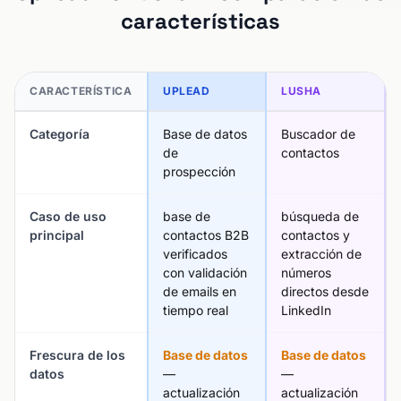
características
CARACTERÍSTICA
UPLEAD
LUSHA
Categoría
Base de datos
Buscador de
de
contactos
prospección
Caso de uso
base de
búsqueda de
principal
contactos B2B
contactos y
verificados
extracción de
con validación
números
de emails en
directos desde
tiempo real
LinkedIn
Frescura de los
Base de datos
Base de datos
datos
—
—
actualización
actualización