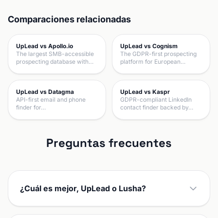
Comparaciones relacionadas
UpLead vs Apollo.io
UpLead vs Cognism
The largest SMB-accessible
The GDPR-first prospecting
prospecting database with…
platform for European…
UpLead vs Datagma
UpLead vs Kaspr
API-first email and phone
GDPR-compliant LinkedIn
finder for…
contact finder backed by…
Preguntas frecuentes
¿Cuál es mejor, UpLead o Lusha?