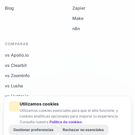
Blog
Zapier
Make
n8n
COMPARAR
vs Apollo.io
vs Clearbit
vs ZoomInfo
vs Lusha
vs Hunter.io
Utilizamos cookies
Todas las comparativas →
Utilizamos cookies esenciales para que el sitio funcione, y
cookies analíticas opcionales para mejorar tu experiencia.
Consulta nuestra
Política de cookies
.
Gestionar preferencias
Rechazar no esenciales
© 2026 Enrich-CRM — Todos los derechos reservados.