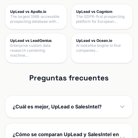
UpLead vs Apollo.io
UpLead vs Cognism
The largest SMB-accessible
The GDPR-first prospecting
prospecting database with…
platform for European…
UpLead vs LeadGenius
UpLead vs Ocean.io
Enterprise custom data
AI lookalike engine to find
research combining
companies…
machine…
Preguntas frecuentes
¿Cuál es mejor, UpLead o SalesIntel?
¿Cómo se comparan UpLead y SalesIntel en