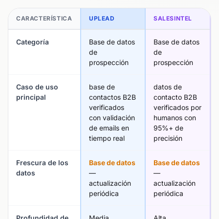
CARACTERÍSTICA
UPLEAD
SALESINTEL
Categoría
Base de datos
Base de datos
de
de
prospección
prospección
Caso de uso
base de
datos de
principal
contactos B2B
contacto B2B
verificados
verificados por
con validación
humanos con
de emails en
95%+ de
tiempo real
precisión
Frescura de los
Base de datos
Base de datos
datos
—
—
actualización
actualización
periódica
periódica
Profundidad de
Media
Alta