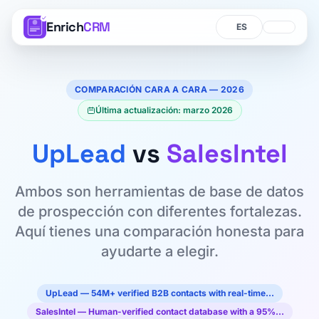
Enrich
CRM
Idioma
Idioma
COMPARACIÓN CARA A CARA — 2026
Última actualización: marzo 2026
UpLead
vs
SalesIntel
Ambos son herramientas de base de datos
de prospección con diferentes fortalezas.
Aquí tienes una comparación honesta para
ayudarte a elegir.
UpLead — 54M+ verified B2B contacts with real-time…
SalesIntel — Human-verified contact database with a 95%…