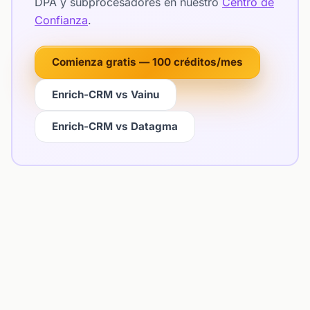
DPA y subprocesadores en nuestro
Centro de
Confianza
.
Comienza gratis — 100 créditos/mes
Enrich-CRM vs Vainu
Enrich-CRM vs Datagma