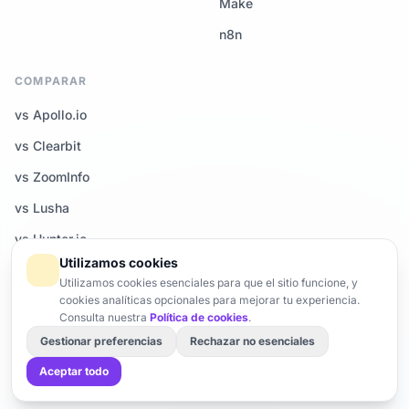
Make
n8n
COMPARAR
vs Apollo.io
vs Clearbit
vs ZoomInfo
vs Lusha
vs Hunter.io
Utilizamos cookies
Todas las comparativas →
Utilizamos cookies esenciales para que el sitio funcione, y
cookies analíticas opcionales para mejorar tu experiencia.
Consulta nuestra
Política de cookies
.
Gestionar preferencias
Rechazar no esenciales
© 2026 Enrich-CRM — Todos los derechos reservados.
Trust Center
Brand
Gestionar cookies
Aceptar todo
Hecho con ♥ en Francia · Servidores UE · Conforme al RGPD