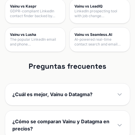
Vainu vs Kaspr
Vainu vs LeadIQ
GDPR-compliant LinkedIn
LinkedIn prospecting tool
contact finder backed by…
with job change…
Vainu vs Lusha
Vainu vs Seamless.AI
The popular LinkedIn email
AI-powered real-time
and phone…
contact search and email…
Preguntas frecuentes
¿Cuál es mejor, Vainu o Datagma?
¿Cómo se comparan Vainu y Datagma en
precios?