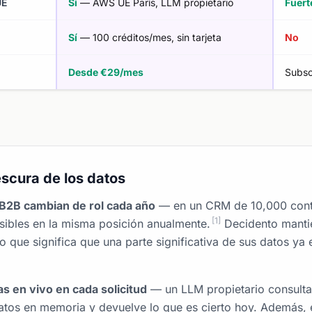
UE
Sí
— AWS UE París, LLM propietario
Fuert
Sí
— 100 créditos/mes, sin tarjeta
No
Desde €29/mes
Subsc
escura de los datos
B2B cambian de rol cada año
— en un CRM de 10,000 cont
[1]
ibles en la misma posición anualmente.
Decidento manti
o que significa que una parte significativa de sus datos ya 
s en vivo en cada solicitud
— un LLM propietario consulta 
datos en memoria y devuelve lo que es cierto hoy. Además, 