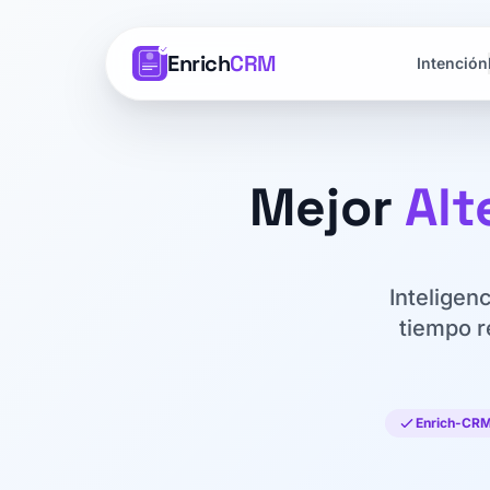
Enrich
CRM
Intención
Mejor
Alt
Inteligen
tiempo r
Enrich-CRM 