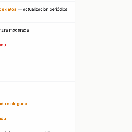
de datos
— actualización periódica
tura moderada
una
ada o ninguna
ado