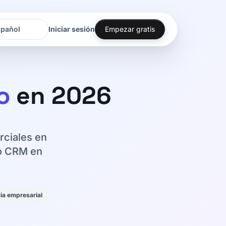
Iniciar sesión
Empezar gratis
oma
oma
o
en 2026
rciales en
to CRM en
ia empresarial