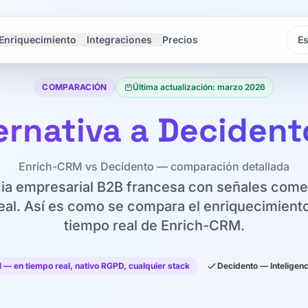
Enriquecimiento
Integraciones
Precios
Idi
Idi
COMPARACIÓN
Última actualización: marzo 2026
ernativa a Decident
Enrich-CRM vs Decidento — comparación detallada
cia empresarial B2B francesa con señales come
eal. Así es como se compara el enriquecimien
tiempo real de Enrich-CRM.
— en tiempo real, nativo RGPD, cualquier stack
Decidento — Inteligenc