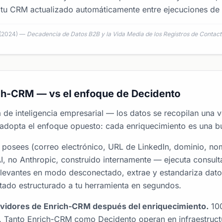
tu CRM actualizado automáticamente entre ejecuciones de 
 (2024) —
Decadencia de Datos B2B y la Vida Media de los Registros de Contac
ch-CRM — vs el enfoque de Decidento
de inteligencia empresarial — los datos se recopilan una v
adopta el enfoque opuesto: cada enriquecimiento es una b
a posees (correo electrónico, URL de LinkedIn, dominio, n
 no Anthropic, construido internamente — ejecuta consult
relevantes en modo desconectado, extrae y estandariza da
tado estructurado a tu herramienta en segundos.
rvidores de Enrich-CRM después del enriquecimiento.
100
 Tanto Enrich-CRM como Decidento operan en infraestructu