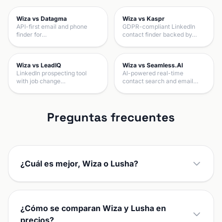
Wiza vs Datagma
Wiza vs Kaspr
API-first email and phone
GDPR-compliant LinkedIn
finder for…
contact finder backed by…
Wiza vs LeadIQ
Wiza vs Seamless.AI
LinkedIn prospecting tool
AI-powered real-time
with job change…
contact search and email…
Preguntas frecuentes
¿Cuál es mejor, Wiza o Lusha?
¿Cómo se comparan Wiza y Lusha en
precios?