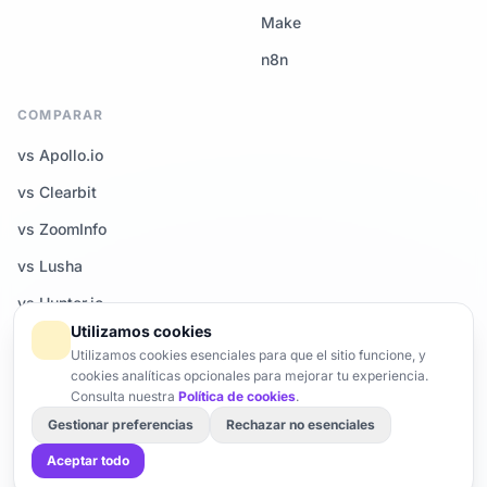
Make
n8n
COMPARAR
vs Apollo.io
vs Clearbit
vs ZoomInfo
vs Lusha
vs Hunter.io
Utilizamos cookies
Todas las comparativas →
Utilizamos cookies esenciales para que el sitio funcione, y
cookies analíticas opcionales para mejorar tu experiencia.
Consulta nuestra
Política de cookies
.
Gestionar preferencias
Rechazar no esenciales
© 2026 Enrich-CRM — Todos los derechos reservados.
Trust Center
Brand
Gestionar cookies
Aceptar todo
Hecho con ♥ en Francia · Servidores UE · Conforme al RGPD