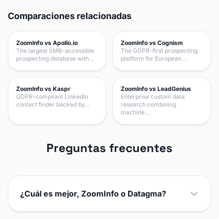
Comparaciones relacionadas
ZoomInfo vs Apollo.io
ZoomInfo vs Cognism
The largest SMB-accessible
The GDPR-first prospecting
prospecting database with…
platform for European…
ZoomInfo vs Kaspr
ZoomInfo vs LeadGenius
GDPR-compliant LinkedIn
Enterprise custom data
contact finder backed by…
research combining
machine…
Preguntas frecuentes
¿Cuál es mejor, ZoomInfo o Datagma?