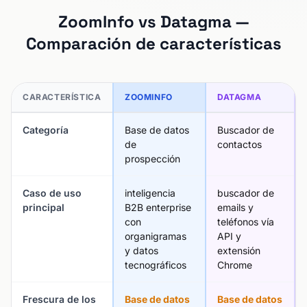
ZoomInfo vs Datagma —
Comparación de características
CARACTERÍSTICA
ZOOMINFO
DATAGMA
Categoría
Base de datos
Buscador de
de
contactos
prospección
Caso de uso
inteligencia
buscador de
principal
B2B enterprise
emails y
con
teléfonos vía
organigramas
API y
y datos
extensión
tecnográficos
Chrome
Frescura de los
Base de datos
Base de datos