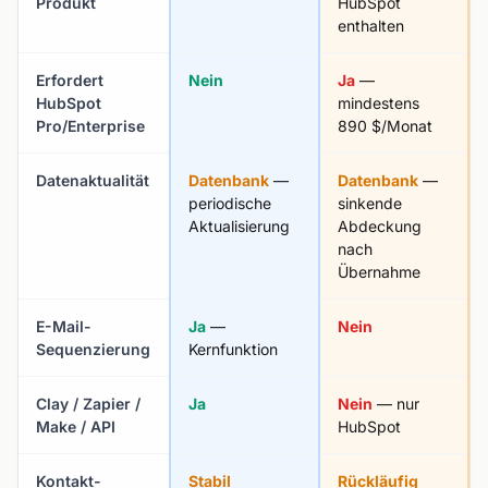
Produkt
HubSpot
enthalten
Erfordert
Nein
Ja
—
HubSpot
mindestens
Pro/Enterprise
890 $/Monat
Datenaktualität
Datenbank
—
Datenbank
—
periodische
sinkende
Aktualisierung
Abdeckung
nach
Übernahme
E-Mail-
Ja
—
Nein
Sequenzierung
Kernfunktion
Clay / Zapier /
Ja
Nein
— nur
Make / API
HubSpot
Kontakt-
Stabil
Rückläufig