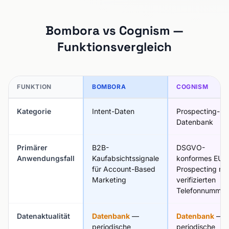
Bombora vs Cognism —
Funktionsvergleich
FUNKTION
BOMBORA
COGNISM
Kategorie
Intent-Daten
Prospecting-
Datenbank
Primärer
B2B-
DSGVO-
Anwendungsfall
Kaufabsichtssignale
konformes EU-
für Account-Based
Prospecting mit
Marketing
verifizierten
Telefonnummer
Datenaktualität
Datenbank
—
Datenbank
—
periodische
periodische