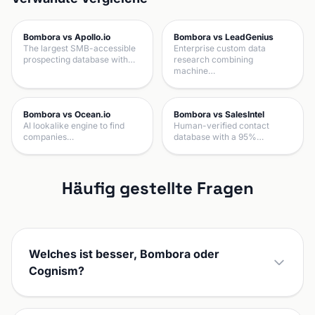
Bombora vs Apollo.io
Bombora vs LeadGenius
The largest SMB-accessible
Enterprise custom data
prospecting database with…
research combining
machine…
Bombora vs Ocean.io
Bombora vs SalesIntel
AI lookalike engine to find
Human-verified contact
companies…
database with a 95%…
Häufig gestellte Fragen
Welches ist besser, Bombora oder
Cognism?