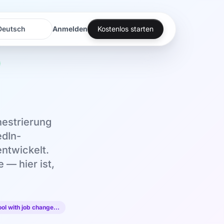
Anmelden
Kostenlos starten
rache
rache
hestrierung
edIn-
ntwickelt.
 — hier ist,
ool with job change…