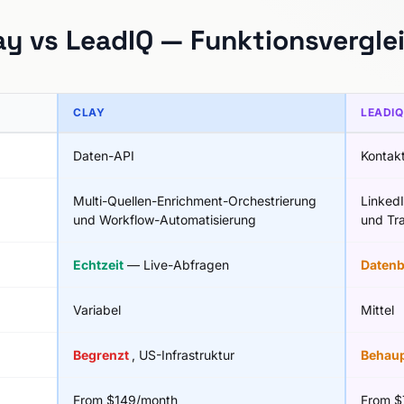
ay vs LeadIQ — Funktionsvergle
CLAY
LEADIQ
Daten-API
Kontakt
Multi-Quellen-Enrichment-Orchestrierung
Linked
und Workflow-Automatisierung
und Tr
Echtzeit
— Live-Abfragen
Daten
Variabel
Mittel
Begrenzt
, US-Infrastruktur
Behau
From $149/month
From $