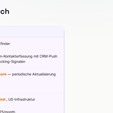
ich
finder
In-Kontakterfassung mit CRM-Push
acking-Signalen
bank
— periodische Aktualisierung
ptet
, US-Infrastruktur
75/month