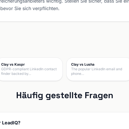
icherungsanbieters wichtig. Stellen Sie sicher, dass Sie e
bevor Sie sich verpflichten.
Clay vs Kaspr
Clay vs Lusha
GDPR-compliant LinkedIn contact
The popular LinkedIn email and
finder backed by…
phone…
Häufig gestellte Fragen
r LeadIQ?