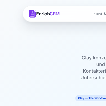
Enrich
CRM
Intent-S
Clay konze
und 
Kontakter
Unterschied
Clay — The workflow