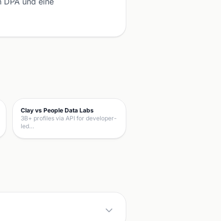
in DPA und eine
Clay vs People Data Labs
3B+ profiles via API for developer-
led…