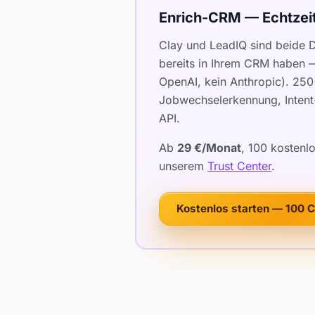
Enrich-CRM — Echtzei
Clay und LeadIQ sind beide 
bereits in Ihrem CRM haben —
OpenAI, kein Anthropic). 25
Jobwechselerkennung, Intent-
API.
Ab
29 €/Monat
, 100 kostenl
unserem
Trust Center
.
Kostenlos starten — 100 