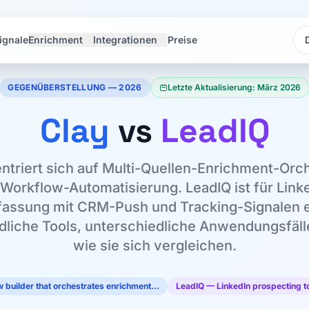
ignale
Enrichment
Integrationen
Preise
Sp
Sp
GEGENÜBERSTELLUNG — 2026
Letzte Aktualisierung: März 2026
Clay
vs
LeadIQ
ntriert sich auf Multi-Quellen-Enrichment-Orc
Workflow-Automatisierung. LeadIQ ist für Link
fassung mit CRM-Push und Tracking-Signalen e
liche Tools, unterschiedliche Anwendungsfälle
wie sie sich vergleichen.
 builder that orchestrates enrichment…
LeadIQ — LinkedIn prospecting t