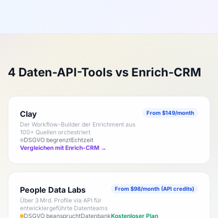
4 Daten-API-Tools vs Enrich-CRM
Clay
From $149/month
Der Workflow-Builder der Enrichment aus
100+ Quellen orchestriert
DSGVO begrenzt
Echtzeit
Vergleichen mit Enrich-CRM →
People Data Labs
From $98/month (API credits)
Über 3 Mrd. Profile via API für
entwicklergeführte Datenteams
DSGVO beansprucht
Datenbank
Kostenloser Plan