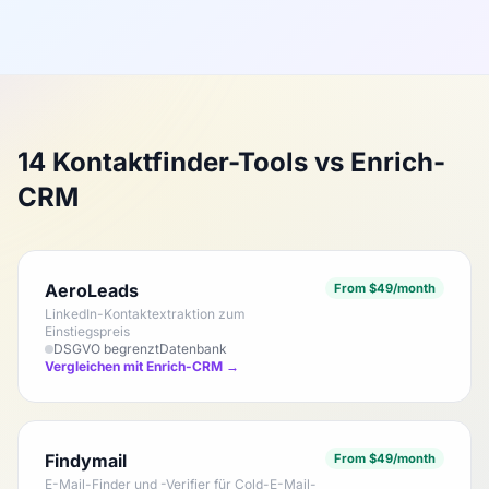
14 Kontaktfinder-Tools vs Enrich-
CRM
AeroLeads
From $49/month
LinkedIn-Kontaktextraktion zum
Einstiegspreis
DSGVO begrenzt
Datenbank
Vergleichen mit Enrich-CRM →
Findymail
From $49/month
E-Mail-Finder und -Verifier für Cold-E-Mail-