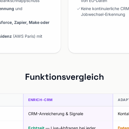
tenbankschnappschuss
von EU-Daten
ennung
und
Keine kontinuierliche CR
Jobwechsel-Erkennung
sforce, Zapier, Make oder
sidenz
(AWS Paris) mit
Funktionsvergleich
ENRICH-CRM
ADAP
CRM-Anreicherung & Signale
Konta
Echtzeit
— Live-Abfragen bei jeder
Date