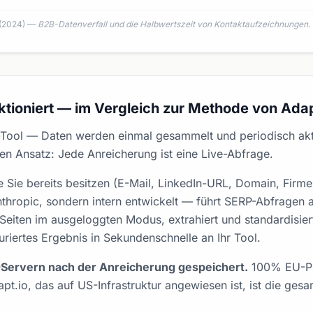
 (2024) —
B2B-Datenverfall und die Halbwertszeit von Kontaktaufzeichnungen
.
tioniert — im Vergleich zur Methode von Adap
er-Tool — Daten werden einmal gesammelt und periodisch akt
en Ansatz: Jede Anreicherung ist eine Live-Abfrage.
die Sie bereits besitzen (E-Mail, LinkedIn-URL, Domain, Fir
thropic, sondern intern entwickelt — führt SERP-Abfragen 
 Seiten im ausgeloggten Modus, extrahiert und standardisier
turiertes Ergebnis in Sekundenschnelle an Ihr Tool.
-Servern nach der Anreicherung gespeichert.
100% EU-Pip
t.io, das auf US-Infrastruktur angewiesen ist, ist die ges