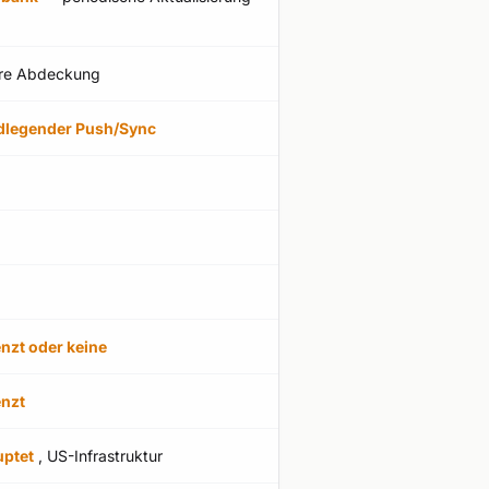
ere Abdeckung
dlegender Push/Sync
nzt oder keine
nzt
ptet
, US-Infrastruktur