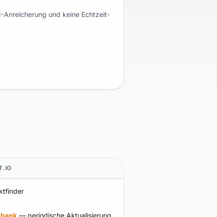
M-Anreicherung und keine Echtzeit-
T.IO
ktfinder
nbank
— periodische Aktualisierung