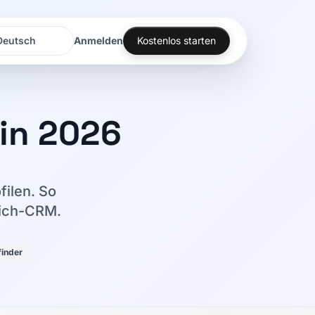
Anmelden
Kostenlos starten
rache
rache
in 2026
ilen. So
rich-CRM.
finder