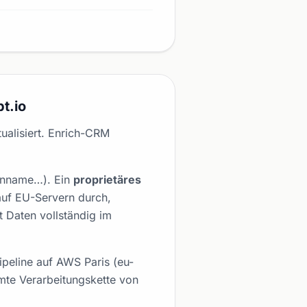
t.io
ualisiert. Enrich-CRM
menname…). Ein
proprietäres
auf EU-Servern durch,
t Daten vollständig im
eline auf AWS Paris (eu-
amte Verarbeitungskette von