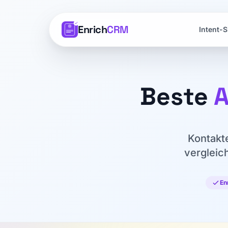
Enrich
CRM
Intent-S
Beste
A
Kontakt
vergleic
En