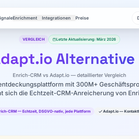
ignale
Enrichment
Integrationen
Preise
Sp
Sp
VERGLEICH
Letzte Aktualisierung: März 2026
dapt.io Alternative
Enrich-CRM vs Adapt.io — detaillierter Vergleich
entdeckungsplattform mit 300M+ Geschäftsprof
ht sich die Echtzeit-CRM-Anreicherung von En
rich-CRM — Echtzeit, DSGVO-nativ, jede Plattform
Adapt.io — Kontakt