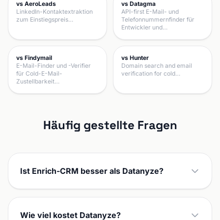
vs AeroLeads
vs Datagma
LinkedIn-Kontaktextraktion
API-first E-Mail- und
zum Einstiegspreis…
Telefonnummernfinder für
Entwickler und…
vs Findymail
vs Hunter
E-Mail-Finder und -Verifier
Domain search and email
für Cold-E-Mail-
verification for cold…
Zustellbarkeit…
Häufig gestellte Fragen
Ist Enrich-CRM besser als Datanyze?
Wie viel kostet Datanyze?