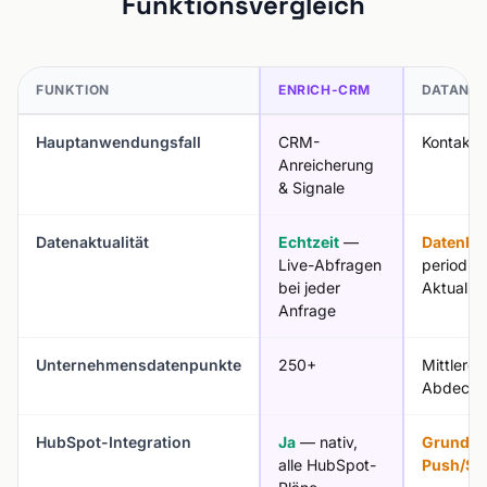
Funktionsvergleich
FUNKTION
ENRICH-CRM
DATANY
Hauptanwendungsfall
CRM-
Kontaktf
Anreicherung
& Signale
Datenaktualität
Echtzeit
—
Datenba
Live-Abfragen
periodis
bei jeder
Aktualisi
Anfrage
Unternehmensdatenpunkte
250+
Mittlere
Abdecku
HubSpot-Integration
Ja
— nativ,
Grundle
alle HubSpot-
Push/Sy