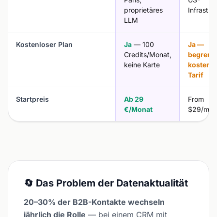
proprietäres
Infrastru
LLM
Kostenloser Plan
Ja
— 100
Ja —
Credits/Monat,
begrenz
keine Karte
kostenlo
Tarif
Startpreis
Ab 29
From
€/Monat
$29/mon
🔄 Das Problem der Datenaktualität
20–30% der B2B-Kontakte wechseln
jährlich die Rolle
— bei einem CRM mit