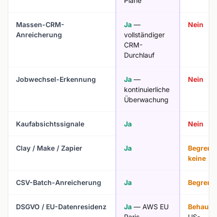
Pläne
Massen-CRM-
Ja
—
Nein
Anreicherung
vollständiger
CRM-
Durchlauf
Jobwechsel-Erkennung
Ja
—
Nein
kontinuierliche
Überwachung
Kaufabsichtssignale
Ja
Nein
Clay / Make / Zapier
Ja
Begrenzt
keine
CSV-Batch-Anreicherung
Ja
Begrenz
DSGVO / EU-Datenresidenz
Ja
— AWS EU
Behaupt
Paris,
US-