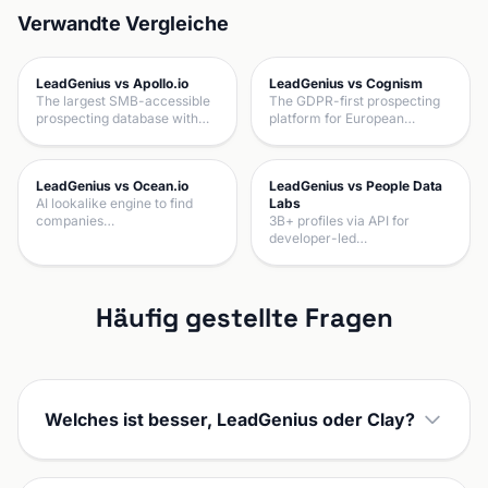
Verwandte Vergleiche
LeadGenius vs Apollo.io
LeadGenius vs Cognism
The largest SMB-accessible
The GDPR-first prospecting
prospecting database with…
platform for European…
LeadGenius vs Ocean.io
LeadGenius vs People Data
AI lookalike engine to find
Labs
companies…
3B+ profiles via API for
developer-led…
Häufig gestellte Fragen
Welches ist besser, LeadGenius oder Clay?