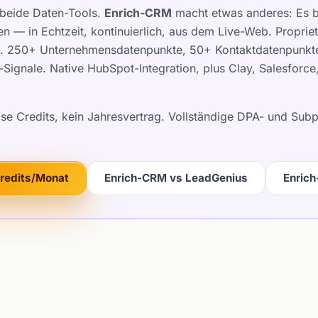
beide Daten-Tools.
Enrich-CRM
macht etwas anderes: Es be
en — in Echtzeit, kontinuierlich, aus dem Live-Web. Propri
c). 250+ Unternehmensdatenpunkte, 50+ Kontaktdatenpunkte,
Signale. Native HubSpot-Integration, plus Clay, Salesforc
ose Credits, kein Jahresvertrag. Vollständige DPA- und Su
Credits/Monat
Enrich-CRM vs LeadGenius
Enric