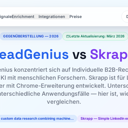
ignale
Enrichment
Integrationen
Preise
Sp
Sp
GEGENÜBERSTELLUNG — 2026
Letzte Aktualisierung: März 2026
eadGenius
vs
Skra
nius konzentriert sich auf Individuelle B2B-Re
 KI mit menschlichen Forschern. Skrapp ist für 
er mit Chrome-Erweiterung entwickelt. Unters
nterschiedliche Anwendungsfälle — hier ist, wie
vergleichen.
e custom data research combining machine…
Skrapp — Simple LinkedIn e