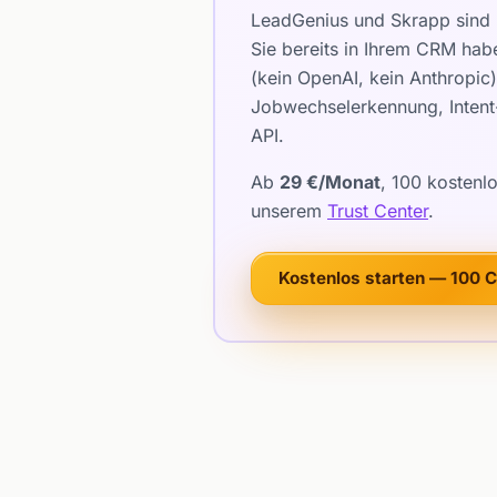
LeadGenius und Skrapp sind 
Sie bereits in Ihrem CRM hab
(kein OpenAI, kein Anthropi
Jobwechselerkennung, Intent-
API.
Ab
29 €/Monat
, 100 kostenl
unserem
Trust Center
.
Kostenlos starten — 100 