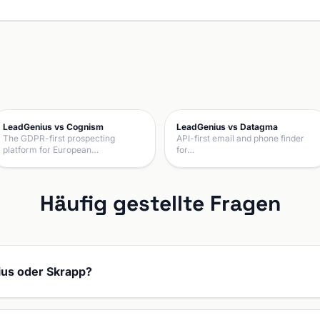
LeadGenius vs Cognism
LeadGenius vs Datagma
The GDPR-first prospecting
API-first email and phone finder
platform for European…
for…
Häufig gestellte Fragen
ius oder Skrapp?