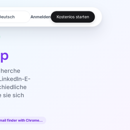
Anmelden
Kostenlos starten
rache
rache
pp
cherche
LinkedIn-E-
chiedliche
 sie sich
mail finder with Chrome…