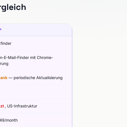
gleich
P
finder
In-E-Mail-Finder mit Chrome-
erung
bank
— periodische Aktualisierung
nzt
, US-Infrastruktur
49/month