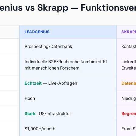
enius vs Skrapp — Funktionsver
LEADGENIUS
SKRAP
Prospecting-Datenbank
Kontakt
Individuelle B2B-Recherche kombiniert KI
Linked
mit menschlichen Forschern
Erweit
Echtzeit
— Live-Abfragen
Daten
Hoch
Niedrig
Stark
, US-Infrastruktur
Begre
$1,000+/month
From $