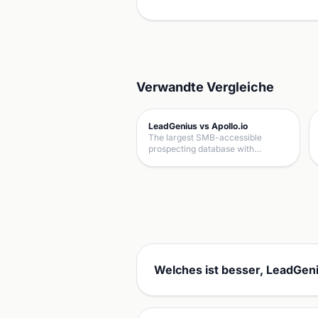
Verwandte Vergleiche
LeadGenius vs Apollo.io
The largest SMB-accessible
prospecting database with…
Welches ist besser, LeadGen