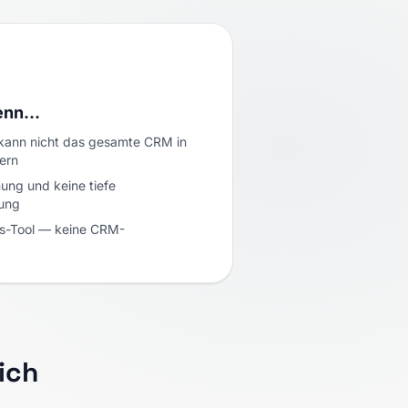
wenn…
— kann nicht das gesamte CRM in
ern
ung und keine tiefe
ung
gs-Tool — keine CRM-
ich