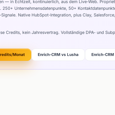
en — in Echtzeit, kontinuierlich, aus dem Live-Web. Propri
c). 250+ Unternehmensdatenpunkte, 50+ Kontaktdatenpunkte,
Signale. Native HubSpot-Integration, plus Clay, Salesforc
ose Credits, kein Jahresvertrag. Vollständige DPA- und Su
Credits/Monat
Enrich-CRM vs Lusha
Enrich-CRM