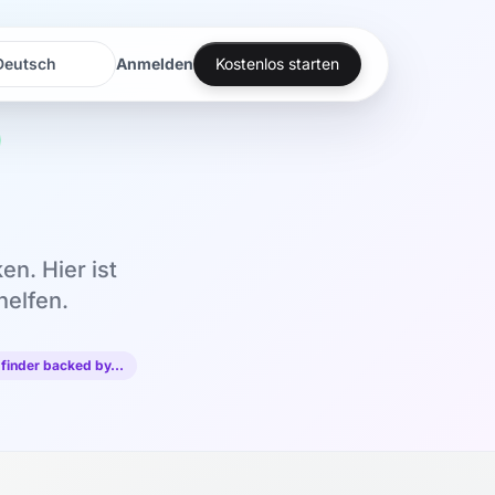
Anmelden
Kostenlos starten
rache
rache
en. Hier ist
helfen.
 finder backed by…