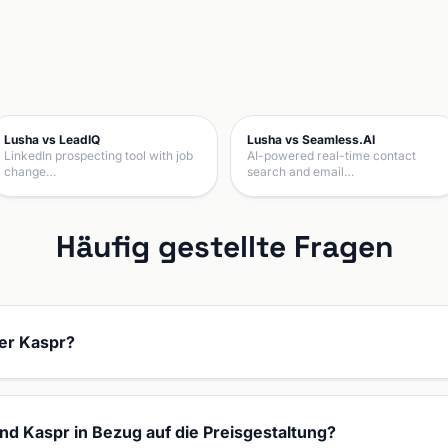
Lusha vs LeadIQ
Lusha vs Seamless.AI
LinkedIn prospecting tool with job
AI-powered real-time contact
change…
search and email…
Häufig gestellte Fragen
der Kaspr?
nd Kaspr in Bezug auf die Preisgestaltung?