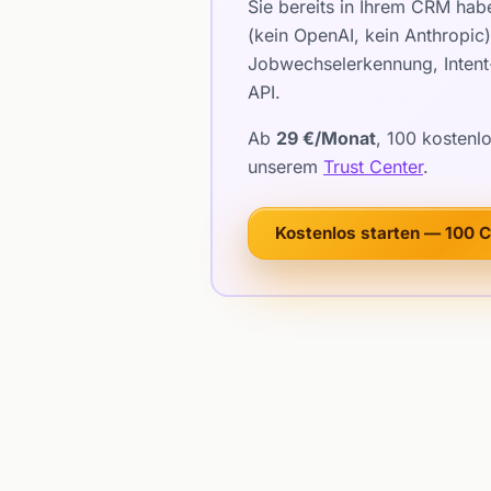
Sie bereits in Ihrem CRM hab
(kein OpenAI, kein Anthropi
Jobwechselerkennung, Intent-
API.
Ab
29 €/Monat
, 100 kostenl
unserem
Trust Center
.
Kostenlos starten — 100 