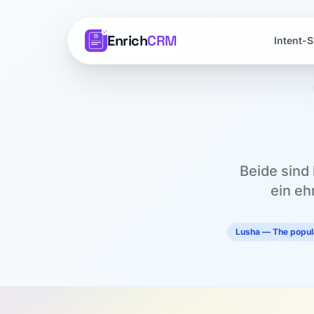
Enrich
CRM
Intent-S
Beide sind 
ein eh
Lusha — The popul