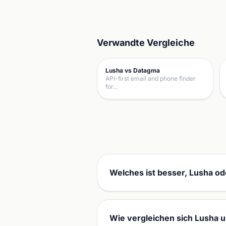
Verwandte Vergleiche
Lusha vs Datagma
API-first email and phone finder
for…
Welches ist besser, Lusha o
Wie vergleichen sich Lusha u