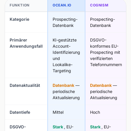
FUNKTION
OCEAN.IO
COGNISM
Kategorie
Prospecting-
Prospecting-
Datenbank
Datenbank
Primärer
KI-gestützte
DSGVO-
Anwendungsfall
Account-
konformes EU-
Identifizierung
Prospecting mit
und
verifizierten
Lookalike-
Telefonnummern
Targeting
Datenaktualität
Datenbank
—
Datenbank
—
periodische
periodische
Aktualisierung
Aktualisierung
Datentiefe
Mittel
Hoch
DSGVO-
Stark
, EU-
Stark
, EU-