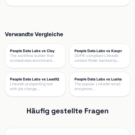
Verwandte Vergleiche
People Data Labs vs Clay
People Data Labs vs Kaspr
The workflow builder that
GDPR-compliant LinkedIn
orchestrates enrichment…
contact finder backed by…
People Data Labs vs LeadIQ
People Data Labs vs Lusha
LinkedIn prospecting tool
The popular LinkedIn email
with job change…
and phone…
Häufig gestellte Fragen