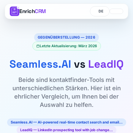
Enrich
CRM
Sprache
Sprache
GEGENÜBERSTELLUNG — 2026
Letzte Aktualisierung: März 2026
Seamless.AI
vs
LeadIQ
Beide sind kontaktfinder-Tools mit
unterschiedlichen Stärken. Hier ist ein
ehrlicher Vergleich, um Ihnen bei der
Auswahl zu helfen.
Seamless.AI — AI-powered real-time contact search and email…
LeadIQ — LinkedIn prospecting tool with job change…