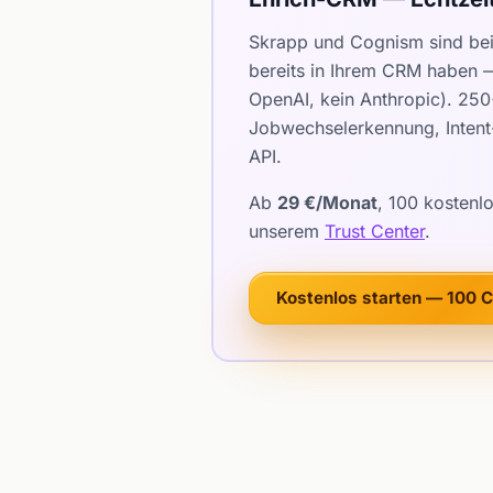
Skrapp und Cognism sind be
bereits in Ihrem CRM haben —
OpenAI, kein Anthropic). 25
Jobwechselerkennung, Intent-
API.
Ab
29 €/Monat
, 100 kostenl
unserem
Trust Center
.
Kostenlos starten — 100 