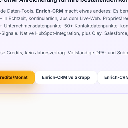
ide Daten-Tools.
Enrich-CRM
macht etwas anderes: Es berei
 in Echtzeit, kontinuierlich, aus dem Live-Web. Proprietär
0+ Unternehmensdatenpunkte, 50+ Kontaktdatenpunkte, kont
Signale. Native HubSpot-Integration, plus Clay, Salesforc
ose Credits, kein Jahresvertrag. Vollständige DPA- und Su
Credits/Monat
Enrich-CRM vs Skrapp
Enrich-CR