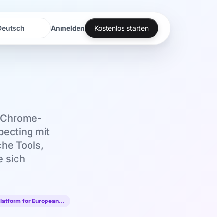
Anmelden
Kostenlos starten
rache
rache
t Chrome-
ecting mit
che Tools,
e sich
latform for European…