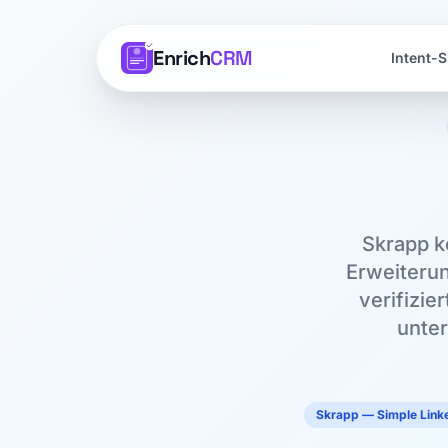
Enrich
CRM
Intent-S
Skrapp k
Erweiteru
verifizie
unter
Skrapp — Simple Linke