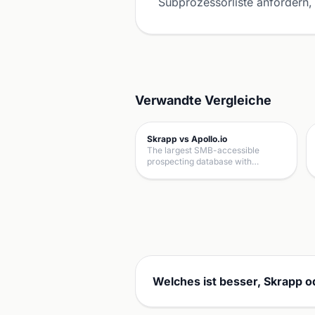
Subprozessorliste anfordern, 
Verwandte Vergleiche
Skrapp vs Apollo.io
The largest SMB-accessible
prospecting database with…
Welches ist besser, Skrapp 