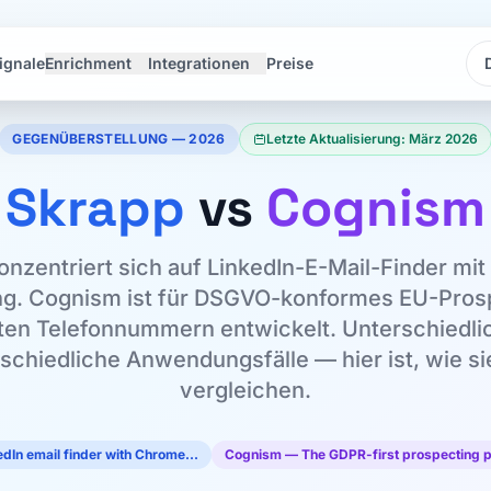
ignale
Enrichment
Integrationen
Preise
Sp
Sp
GEGENÜBERSTELLUNG — 2026
Letzte Aktualisierung: März 2026
Skrapp
vs
Cognism
onzentriert sich auf LinkedIn-E-Mail-Finder mi
ng. Cognism ist für DSGVO-konformes EU-Prosp
rten Telefonnummern entwickelt. Unterschiedli
schiedliche Anwendungsfälle — hier ist, wie si
vergleichen.
dIn email finder with Chrome…
Cognism — The GDPR-first prospecting p