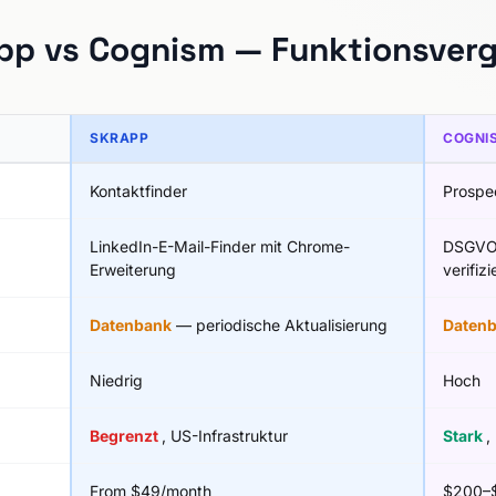
pp vs Cognism — Funktionsverg
SKRAPP
COGNI
Kontaktfinder
Prospe
LinkedIn-E-Mail-Finder mit Chrome-
DSGVO-
Erweiterung
verifiz
Datenbank
— periodische Aktualisierung
Daten
Niedrig
Hoch
Begrenzt
, US-Infrastruktur
Stark
,
From $49/month
$200–$