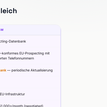
leich
SM
cting-Datenbank
konformes EU-Prospecting mit
ierten Telefonnummern
bank
— periodische Aktualisierung
 EU-Infrastruktur
1,000+/month (negotiated)