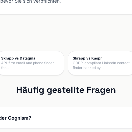
bevor Sie sich verpflichten.
Skrapp vs Datagma
Skrapp vs Kaspr
API-first email and phone finder
GDPR-compliant LinkedIn contact
for…
finder backed by…
Häufig gestellte Fragen
oder Cognism?