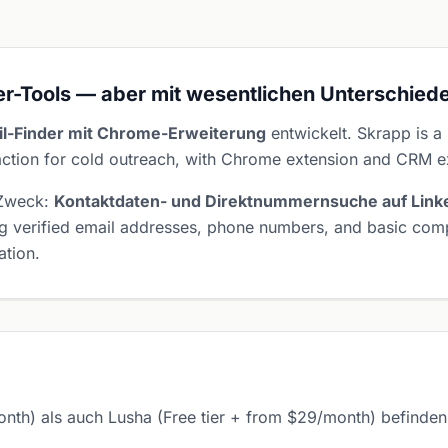
er-Tools — aber mit wesentlichen Unterschied
il-Finder mit Chrome-Erweiterung
entwickelt. Skrapp is a 
action for cold outreach, with Chrome extension and CRM ex
 Zweck:
Kontaktdaten- und Direktnummernsuche auf Link
ing verified email addresses, phone numbers, and basic co
ation.
h) als auch Lusha (Free tier + from $29/month) befinden s