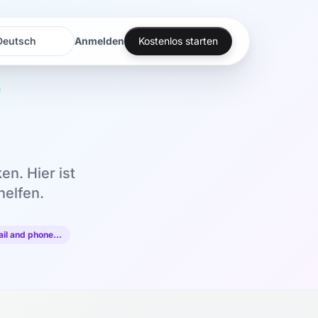
Anmelden
Kostenlos starten
rache
rache
en. Hier ist
helfen.
ail and phone…