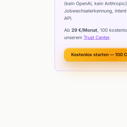
(kein OpenAI, kein Anthropi
Jobwechselerkennung, Intent-
API.
Ab
29 €/Monat
, 100 kostenl
unserem
Trust Center
.
Kostenlos starten — 100 