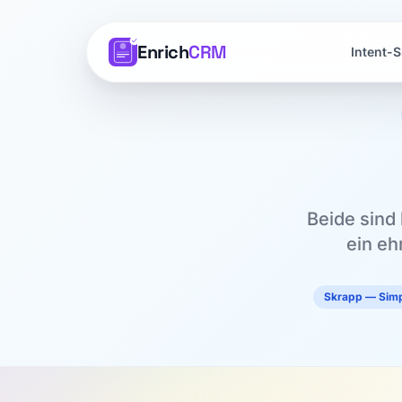
Enrich
CRM
Intent-S
Beide sind 
ein eh
Skrapp — Simp