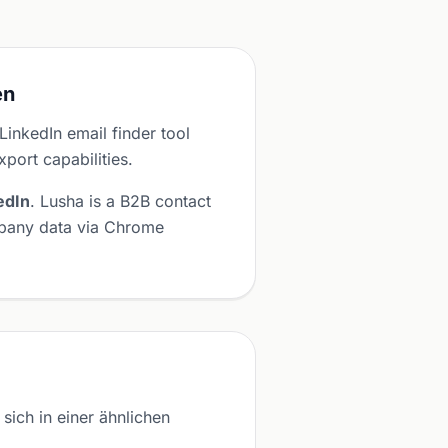
en
LinkedIn email finder tool
port capabilities.
edIn
. Lusha is a B2B contact
mpany data via Chrome
ich in einer ähnlichen