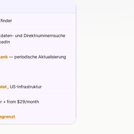
finder
tdaten- und Direktnummernsuche
kedIn
bank
— periodische Aktualisierung
ptet
, US-Infrastruktur
er + from $29/month
egrenzt