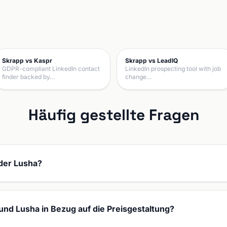
Skrapp vs Kaspr
Skrapp vs LeadIQ
GDPR-compliant LinkedIn contact
LinkedIn prospecting tool with job
finder backed by…
change…
Häufig gestellte Fragen
oder Lusha?
und Lusha in Bezug auf die Preisgestaltung?