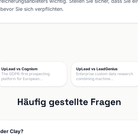
icherungsanbieters wichtig. Stellen Sie sicher, dass Sie e
bevor Sie sich verpflichten.
UpLead vs Cognism
UpLead vs LeadGenius
The GDPR-first prospecting
Enterprise custom data research
platform for European…
combining machine…
Häufig gestellte Fragen
oder Clay?