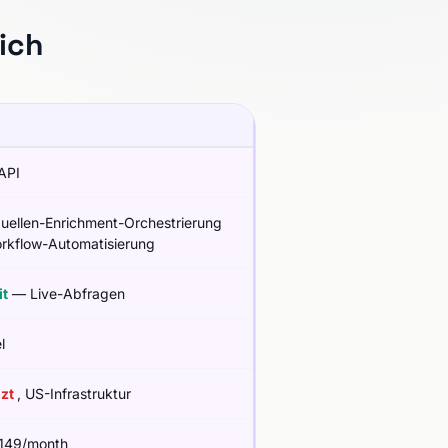
ich
API
Quellen-Enrichment-Orchestrierung
rkflow-Automatisierung
it
— Live-Abfragen
l
nzt
, US-Infrastruktur
149/month