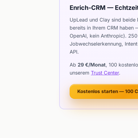
Enrich-CRM — Echtzei
UpLead und Clay sind beide 
bereits in Ihrem CRM haben —
OpenAI, kein Anthropic). 25
Jobwechselerkennung, Intent-
API.
Ab
29 €/Monat
, 100 kostenl
unserem
Trust Center
.
Kostenlos starten — 100 