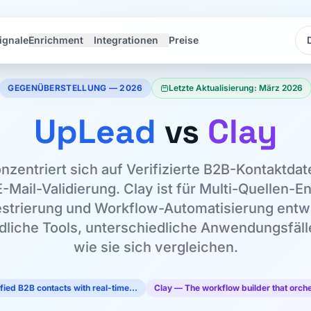
ignale
Enrichment
Integrationen
Preise
Sp
Sp
GEGENÜBERSTELLUNG — 2026
Letzte Aktualisierung: März 2026
UpLead
vs
Clay
zentriert sich auf Verifizierte B2B-Kontaktda
-Mail-Validierung. Clay ist für Multi-Quellen-
strierung und Workflow-Automatisierung entwi
liche Tools, unterschiedliche Anwendungsfälle
wie sie sich vergleichen.
ied B2B contacts with real-time…
Clay — The workflow builder that orc