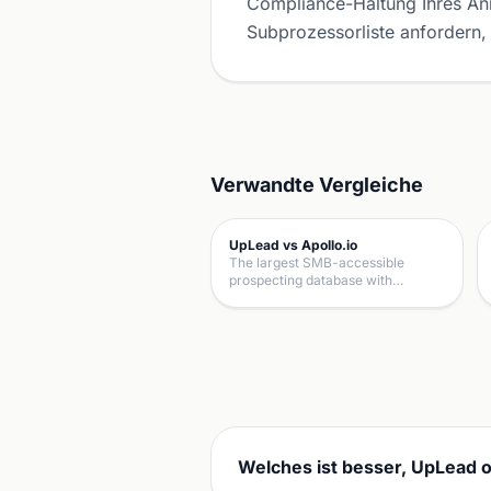
Compliance-Haltung Ihres Anre
Subprozessorliste anfordern, 
Verwandte Vergleiche
UpLead vs Apollo.io
The largest SMB-accessible
prospecting database with…
Welches ist besser, UpLead 