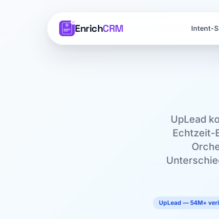
Enrich
CRM
Intent-S
UpLead kon
Echtzeit-E
Orche
Unterschied
UpLead — 54M+ verif