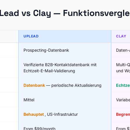
Lead vs Clay — Funktionsvergle
UPLEAD
CLAY
Prospecting-Datenbank
Daten-
Verifizierte B2B-Kontaktdatenbank mit
Multi-
Echtzeit-E-Mail-Validierung
und Wo
Datenbank
— periodische Aktualisierung
Echtze
Mittel
Variabe
Behauptet
, US-Infrastruktur
Begre
From $99/month
From $