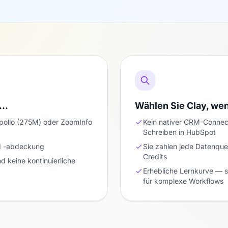
n…
Wählen Sie Clay, w
pollo (275M) oder ZoomInfo
Kein nativer CRM-Connect
Schreiben in HubSpot
d -abdeckung
Sie zahlen jede Datenquel
Credits
 keine kontinuierliche
Erhebliche Lernkurve — s
für komplexe Workflows