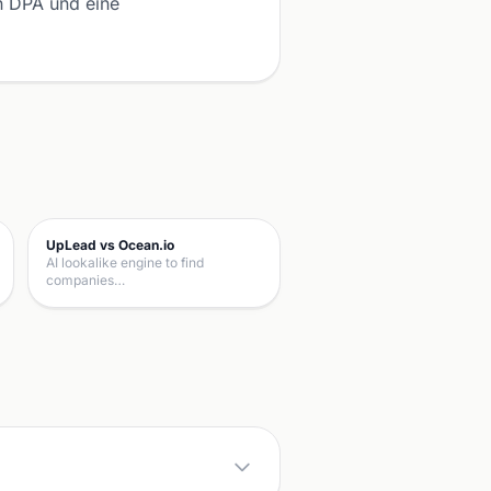
in DPA und eine
UpLead vs Ocean.io
AI lookalike engine to find
companies…