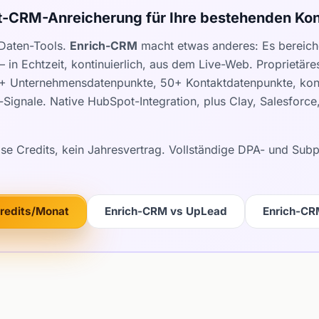
t-CRM-Anreicherung für Ihre bestehenden Kon
Daten-Tools.
Enrich-CRM
macht etwas anderes: Es bereiche
 in Echtzeit, kontinuierlich, aus dem Live-Web. Proprietär
0+ Unternehmensdatenpunkte, 50+ Kontaktdatenpunkte, kont
Signale. Native HubSpot-Integration, plus Clay, Salesforc
ose Credits, kein Jahresvertrag. Vollständige DPA- und Su
Credits/Monat
Enrich-CRM vs UpLead
Enrich-CR