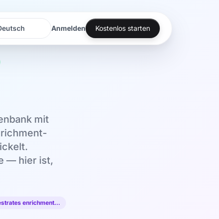
Anmelden
Kostenlos starten
rache
rache
tenbank mit
Enrichment-
ckelt.
 — hier ist,
hestrates enrichment…