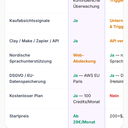
kontinuierliche
Trigger-
Überwachung
Kaufabsichtssignale
Ja
Unterneh
& Trigger
Clay / Make / Zapier / API
Ja
API verf
Nordische
Web-
Ja
— nati
Sprachunterstützung
Abdeckung
Sprachve
DSGVO / EU-
Ja
— AWS EU
Ja
— DSG
Datenspeicherung
Paris
(Helsinki-
Kostenloser Plan
Ja
— 100
Nein
Credits/Monat
Startpreis
Ab
200+$/M
29€/Monat