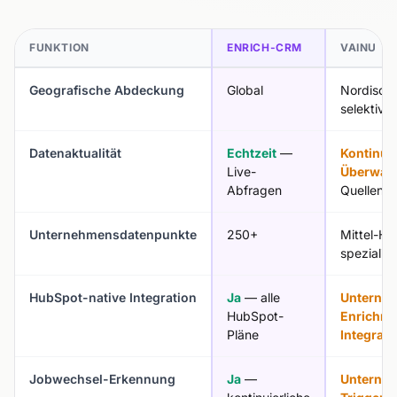
FUNKTION
ENRICH-CRM
VAINU
Geografische Abdeckung
Global
Nordisch
selektiv g
Datenaktualität
Echtzeit
—
Kontinuie
Live-
Überwac
Abfragen
Quellen
Unternehmensdatenpunkte
250+
Mittel-Ho
spezialisi
HubSpot-native Integration
Ja
— alle
Unterne
HubSpot-
Enrichme
Pläne
Integrati
Jobwechsel-Erkennung
Ja
—
Unterne