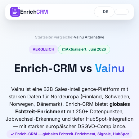
Enrich
CRM
Sprache
Sprache
Startseite
›
Vergleiche
›
Vainu Alternative
VERGLEICH
Aktualisiert: Juni 2026
Enrich-CRM vs
Vainu
Vainu ist eine B2B-Sales-Intelligence-Plattform mit
starken Daten für Nordeuropa (Finnland, Schweden,
Norwegen, Dänemark). Enrich-CRM bietet
globales
Echtzeit-Enrichment
mit 250+ Datenpunkten,
Jobwechsel-Erkennung und tiefer HubSpot-Integration
— mit starker europäischer DSGVO-Compliance.
Enrich-CRM — globales Echtzeit-Enrichment, Signale, HubSpot