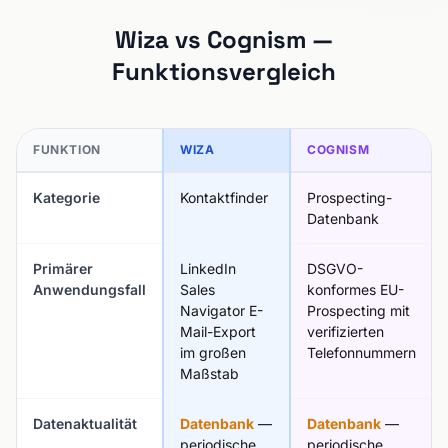
Wiza vs Cognism —
Funktionsvergleich
FUNKTION
WIZA
COGNISM
Kategorie
Kontaktfinder
Prospecting-
Datenbank
Primärer
LinkedIn
DSGVO-
Anwendungsfall
Sales
konformes EU-
Navigator E-
Prospecting mit
Mail-Export
verifizierten
im großen
Telefonnummern
Maßstab
Datenaktualität
Datenbank
—
Datenbank
—
periodische
periodische