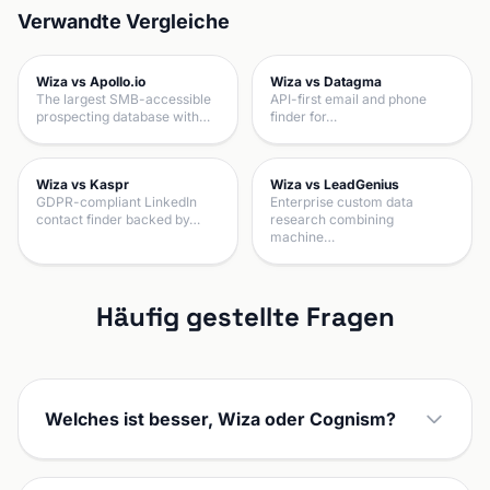
Verwandte Vergleiche
Wiza vs Apollo.io
Wiza vs Datagma
The largest SMB-accessible
API-first email and phone
prospecting database with…
finder for…
Wiza vs Kaspr
Wiza vs LeadGenius
GDPR-compliant LinkedIn
Enterprise custom data
contact finder backed by…
research combining
machine…
Häufig gestellte Fragen
Welches ist besser, Wiza oder Cognism?