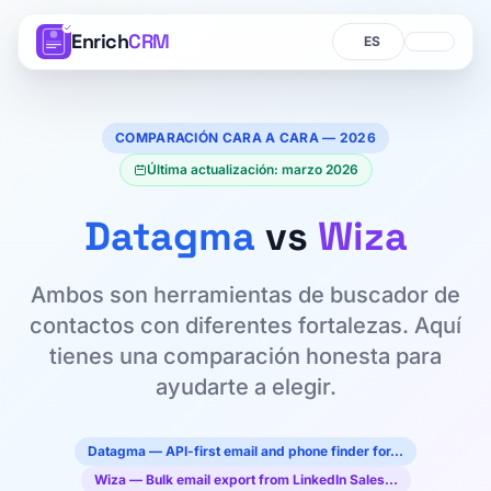
Enrich
CRM
Idioma
Idioma
COMPARACIÓN CARA A CARA — 2026
Última actualización: marzo 2026
Datagma
vs
Wiza
Ambos son herramientas de buscador de
contactos con diferentes fortalezas. Aquí
tienes una comparación honesta para
ayudarte a elegir.
Datagma — API-first email and phone finder for…
Wiza — Bulk email export from LinkedIn Sales…