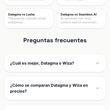
Datagma vs Lusha
Datagma vs Seamless.AI
The popular LinkedIn email
AI-powered real-time
and phone…
contact search and email…
Preguntas frecuentes
¿Cuál es mejor, Datagma o Wiza?
¿Cómo se comparan Datagma y Wiza en
precios?