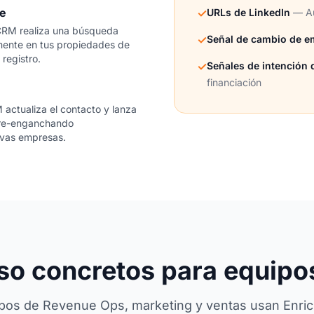
te
✓
URLs de LinkedIn
— Au
-CRM realiza una búsqueda
✓
Señal de cambio de e
amente en tus propiedades de
registro.
✓
Señales de intención
financiación
actualiza el contacto y lanza
 re-enganchando
vas empresas.
so concretos para equip
pos de Revenue Ops, marketing y ventas usan Enr