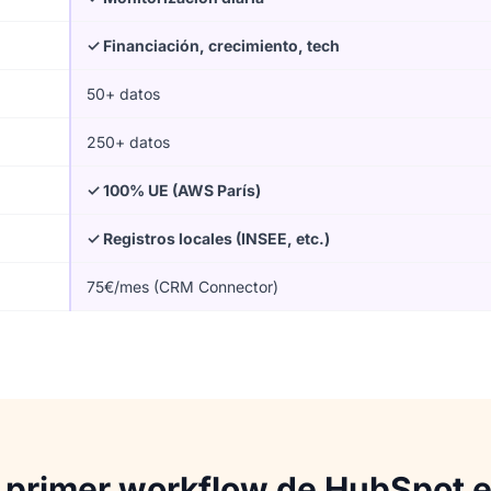
✓ Financiación, crecimiento, tech
50+ datos
250+ datos
✓ 100% UE (AWS París)
✓ Registros locales (INSEE, etc.)
75€/mes (CRM Connector)
 primer workflow de HubSpot 