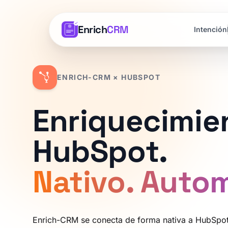
Enrich
CRM
Intención
ENRICH-CRM × HUBSPOT
Enriquecimie
HubSpot.
Nativo. Auto
Enrich-CRM se conecta de forma nativa a HubSpot