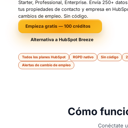
Starter, Professional, Enterprise. Envía 250+ dato
tus propiedades de contacto y empresa en HubSpo
cambios de empleo. Sin código.
Empieza gratis — 100 créditos
Alternativa a HubSpot Breeze
Todos los planes HubSpot
RGPD nativo
Sin código
2
Alertas de cambio de empleo
Cómo funcio
Conéctate u