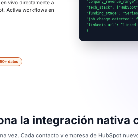
s en vivo directamente a
"company_revenue_range":
"tech_stack": ["HubSpot"
t. Activa workflows en
"funding_stage": "Series
"job_change_detected": f
"linkedin_url": "linkedi
}
50+ datos
na la integración nativa
na vez. Cada contacto y empresa de HubSpot nuevo