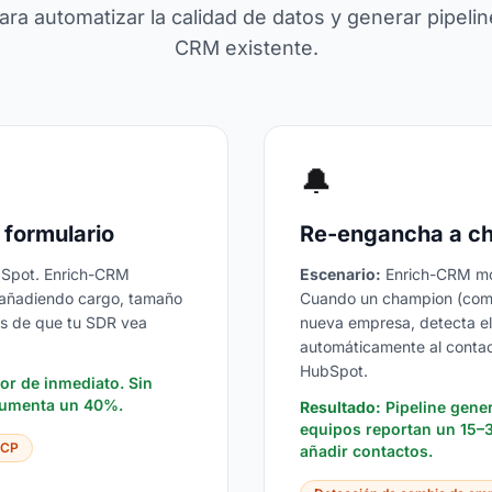
ra automatizar la calidad de datos y generar pipeli
CRM existente.
🔔
 formulario
Re-engancha a ch
ubSpot. Enrich-CRM
Escenario:
Enrich-CRM mon
— añadiendo cargo, tamaño
Cuando un champion (compr
es de que tu SDR vea
nueva empresa, detecta el 
automáticamente al conta
HubSpot.
lor de inmediato. Sin
 aumenta un 40%.
Resultado:
Pipeline gene
equipos reportan un 15–
ICP
añadir contactos.