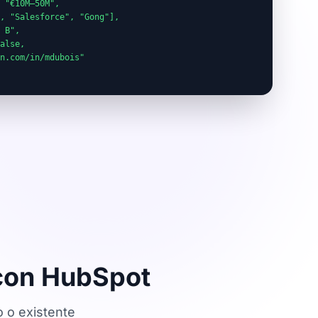
 "€10M–50M",

, "Salesforce", "Gong"],

 B",

alse,

n.com/in/mdubois"

 con HubSpot
 o existente