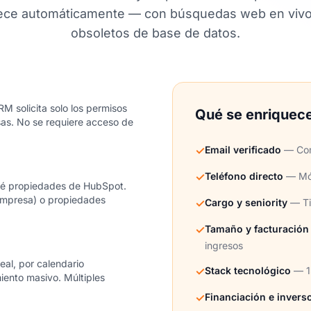
ece automáticamente — con búsquedas web en vivo
obsoletos de base de datos.
 solicita solo los permisos
Qué se enriquec
sas. No se requiere acceso de
✓
Email verificado
— Com
✓
Teléfono directo
— Móvi
ué propiedades de HubSpot.
empresa) o propiedades
✓
Cargo y seniority
— Ti
✓
Tamaño y facturación
ingresos
eal, por calendario
✓
Stack tecnológico
— 1
iento masivo. Múltiples
✓
Financiación e invers