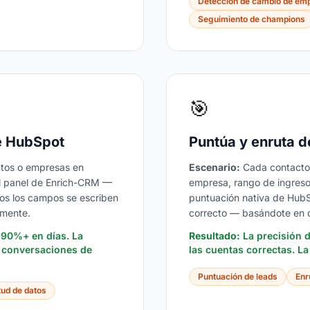
Detección de cambio de em
Seguimiento de champions
🎯
e HubSpot
Puntúa y enruta d
ctos o empresas en
Escenario:
Cada contacto 
el panel de Enrich-CRM —
empresa, rango de ingresos
dos los campos se escriben
puntuación nativa de HubSp
amente.
correcto — basándote en d
 90%+ en días. La
Resultado:
La precisión d
s conversaciones de
las cuentas correctas. L
Puntuación de leads
Enr
tud de datos