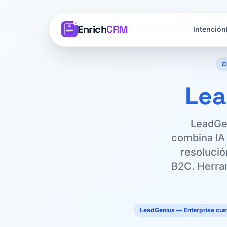
Enrich
CRM
Intención
C
Lea
LeadGen
combina IA 
resolució
B2C. Herram
LeadGenius — Enterprise cu