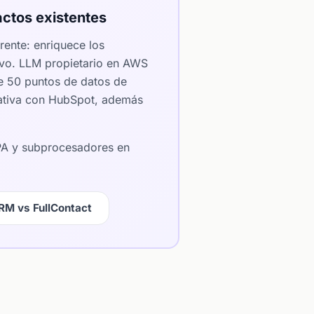
ctos existentes
rente: enriquece los
ivo. LLM propietario en AWS
e 50 puntos de datos de
 nativa con HubSpot, además
DPA y subprocesadores en
RM vs FullContact