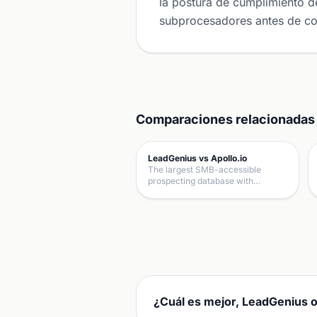
la postura de cumplimiento de
subprocesadores antes de c
Comparaciones relacionadas
LeadGenius vs Apollo.io
The largest SMB-accessible
prospecting database with…
¿Cuál es mejor, LeadGenius o