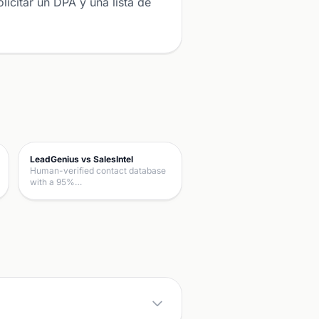
icitar un DPA y una lista de
LeadGenius vs SalesIntel
Human-verified contact database
with a 95%…