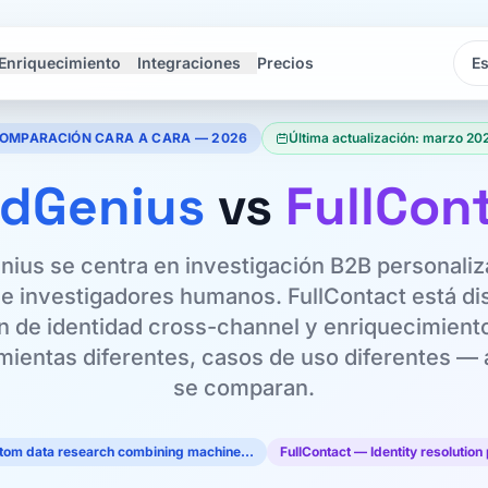
Enriquecimiento
Integraciones
Precios
Idi
Idi
OMPARACIÓN CARA A CARA — 2026
Última actualización: marzo 20
dGenius
vs
FullCon
ius se centra en investigación B2B personali
e investigadores humanos. FullContact está d
n de identidad cross-channel y enriquecimient
ientas diferentes, casos de uso diferentes —
se comparan.
stom data research combining machine…
FullContact — Identity resolutio