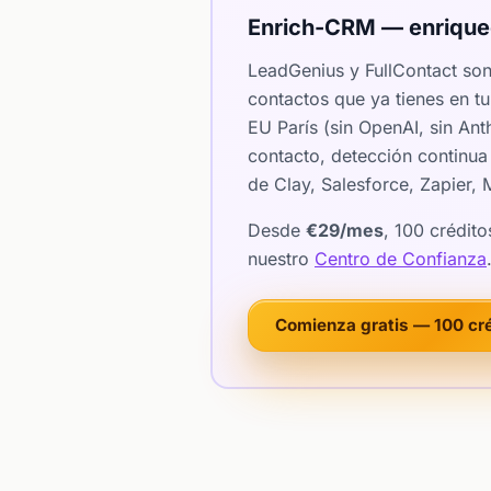
Enrich-CRM — enriquec
LeadGenius y FullContact so
contactos que ya tienes en 
EU París (sin OpenAI, sin An
contacto, detección continua
de Clay, Salesforce, Zapier,
Desde
€29/mes
, 100 crédit
nuestro
Centro de Confianza
Comienza gratis — 100 cr