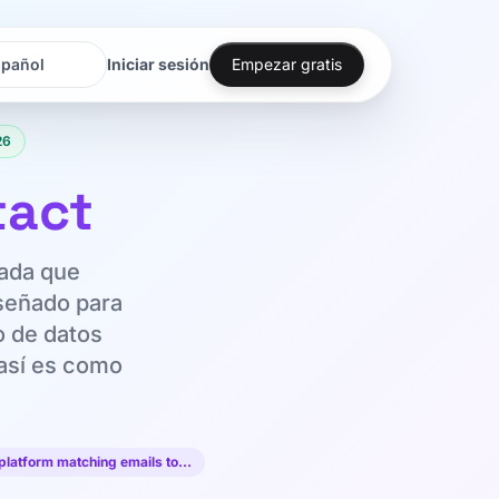
Iniciar sesión
Empezar gratis
oma
oma
26
tact
zada que
iseñado para
o de datos
 así es como
n platform matching emails to…