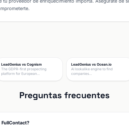
 tu proveedor de enriquecimiento importa. Asegúrate de sol
omprometerte.
LeadGenius vs Cognism
LeadGenius vs Ocean.io
The GDPR-first prospecting
AI lookalike engine to find
platform for European…
companies…
Preguntas frecuentes
 FullContact?