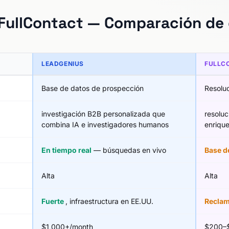
FullContact — Comparación de 
LEADGENIUS
FULLC
Base de datos de prospección
Resoluc
investigación B2B personalizada que
resoluc
combina IA e investigadores humanos
enriqu
En tiempo real
— búsquedas en vivo
Base d
Alta
Alta
Fuerte
, infraestructura en EE.UU.
Recla
$1,000+/month
$200–$