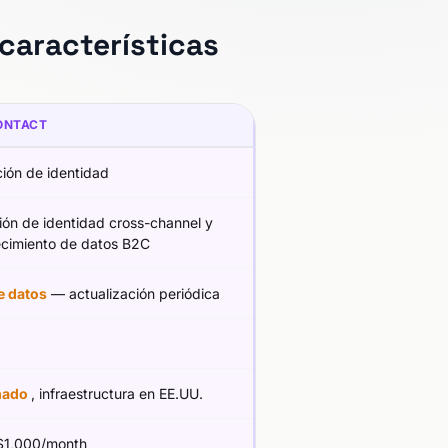
características
ONTACT
ión de identidad
ión de identidad cross-channel y
ecimiento de datos B2C
e datos
— actualización periódica
mado
, infraestructura en EE.UU.
1,000/month