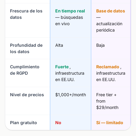
Frescura de los
En tiempo real
Base de datos
datos
— búsquedas
—
en vivo
actualización
periódica
Profundidad de
Alta
Baja
los datos
Cumplimiento
Fuerte
,
Reclamado
,
de RGPD
infraestructura
infraestructura
en EE.UU.
en EE.UU.
Nivel de precios
$1,000+/month
Free tier +
from
$29/month
Plan gratuito
No
Sí — limitado