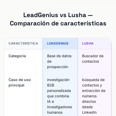
LeadGenius vs Lusha —
Comparación de características
CARACTERÍSTICA
LEADGENIUS
LUSHA
Categoría
Base de datos
Buscador de
de
contactos
prospección
Caso de uso
investigación
búsqueda de
principal
B2B
contactos y
personalizada
extracción de
que combina
números
IA e
directos
investigadores
desde
humanos
LinkedIn