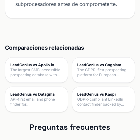
subprocesadores antes de comprometerte.
Comparaciones relacionadas
LeadGenius vs Apollo.io
LeadGenius vs Cognism
The largest SMB-accessible
The GDPR-first prospecting
prospecting database with…
platform for European…
LeadGenius vs Datagma
LeadGenius vs Kaspr
API-first email and phone
GDPR-compliant LinkedIn
finder for…
contact finder backed by…
Preguntas frecuentes