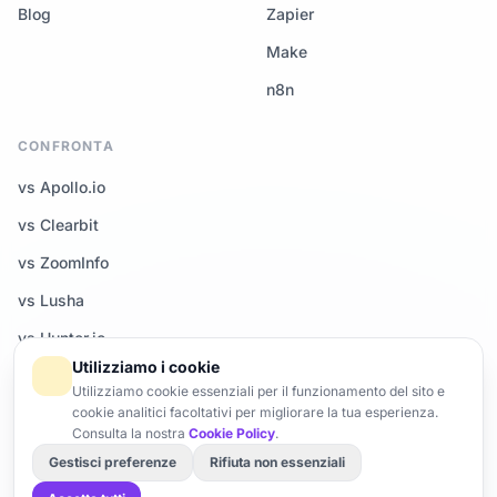
Blog
Zapier
Make
n8n
CONFRONTA
vs Apollo.io
vs Clearbit
vs ZoomInfo
vs Lusha
vs Hunter.io
Utilizziamo i cookie
Tutti i confronti →
Utilizziamo cookie essenziali per il funzionamento del sito e
cookie analitici facoltativi per migliorare la tua esperienza.
Consulta la nostra
Cookie Policy
.
Gestisci preferenze
Rifiuta non essenziali
© 2026 Enrich-CRM — Tutti i diritti riservati.
Trust Center
Brand
Gestisci cookie