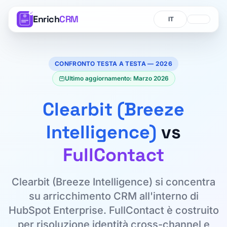
Enrich
CRM
Lingua
Lingua
CONFRONTO TESTA A TESTA — 2026
Ultimo aggiornamento: Marzo 2026
Clearbit (Breeze
Intelligence)
vs
FullContact
Clearbit (Breeze Intelligence) si concentra
su arricchimento CRM all'interno di
HubSpot Enterprise. FullContact è costruito
per risoluzione identità cross-channel e