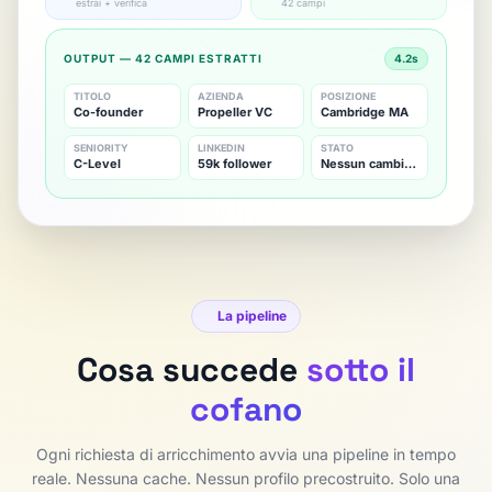
estrai + verifica
42 campi
OUTPUT — 42 CAMPI ESTRATTI
4.2s
TITOLO
AZIENDA
POSIZIONE
Co-founder
Propeller VC
Cambridge MA
SENIORITY
LINKEDIN
STATO
C-Level
59k follower
Nessun cambiamento
La pipeline
Cosa succede
sotto il
cofano
Ogni richiesta di arricchimento avvia una pipeline in tempo
reale. Nessuna cache. Nessun profilo precostruito. Solo una