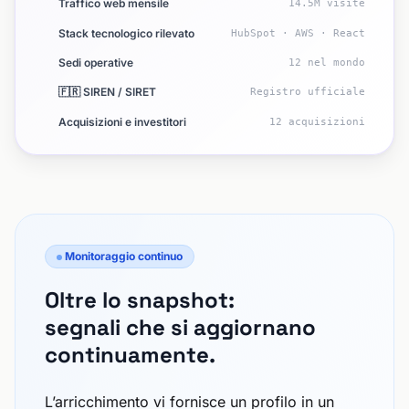
Traffico web mensile
14.5M visite
Stack tecnologico rilevato
HubSpot · AWS · React
Sedi operative
12 nel mondo
🇫🇷 SIREN / SIRET
Registro ufficiale
Acquisizioni e investitori
12 acquisizioni
Monitoraggio continuo
Oltre lo snapshot:
segnali che si aggiornano
continuamente.
L’arricchimento vi fornisce un profilo in un