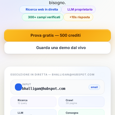
bisogno.
Ricerca web in diretta
LLM proprietario
300+ campi verificati
<10s risposta
Prova gratis — 500 crediti
Guarda una demo dal vivo
ESECUZIONE IN DIRETTA —
BHALLIGAN@HUBSPOT.COM
INPUT
email
bhalligan@hubspot.com
Ricerca
Crawl
12 query
38 pagine
LLM
Consegna