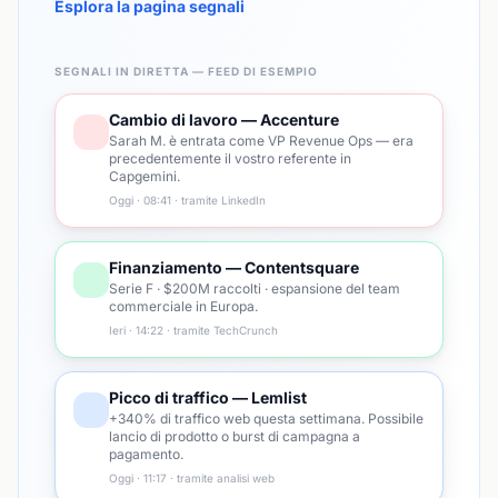
Esplora la pagina segnali
SEGNALI IN DIRETTA — FEED DI ESEMPIO
Cambio di lavoro — Accenture
Sarah M. è entrata come VP Revenue Ops — era
precedentemente il vostro referente in
Capgemini.
Oggi · 08:41 · tramite LinkedIn
Finanziamento — Contentsquare
Serie F · $200M raccolti · espansione del team
commerciale in Europa.
Ieri · 14:22 · tramite TechCrunch
Picco di traffico — Lemlist
+340% di traffico web questa settimana. Possibile
lancio di prodotto o burst di campagna a
pagamento.
Oggi · 11:17 · tramite analisi web