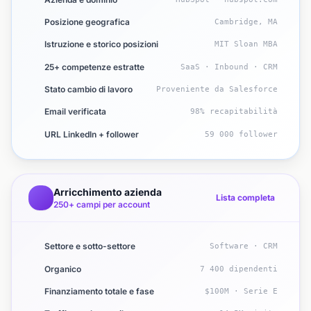
Posizione geografica
Cambridge, MA
Istruzione e storico posizioni
MIT Sloan MBA
25+ competenze estratte
SaaS · Inbound · CRM
Stato cambio di lavoro
Proveniente da Salesforce
Email verificata
98% recapitabilità
URL LinkedIn + follower
59 000 follower
Arricchimento azienda
Lista completa
250+ campi per account
Settore e sotto-settore
Software · CRM
Organico
7 400 dipendenti
Finanziamento totale e fase
$100M · Serie E