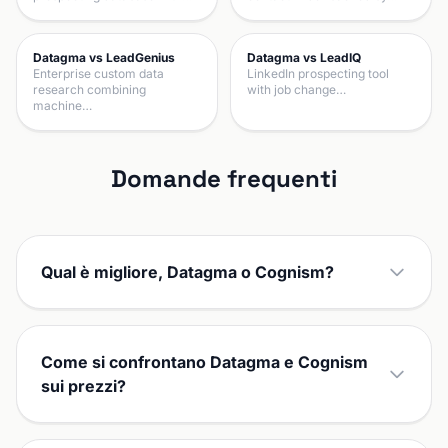
Datagma vs LeadGenius
Datagma vs LeadIQ
Enterprise custom data
LinkedIn prospecting tool
research combining
with job change…
machine…
Domande frequenti
Qual è migliore, Datagma o Cognism?
Come si confrontano Datagma e Cognism
sui prezzi?