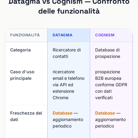
Datagma vs Cognism — Confronto
delle funzionalità
FUNZIONALITÀ
DATAGMA
COGNISM
Categoria
Ricercatore di
Database di
contatti
prospezione
Caso d'uso
ricercatore
prospezione
principale
email e telefono
B2B europea
via API ed
conforme GDPR
estensione
con dati
Chrome
verificati
Freschezza dei
Database
—
Database
—
dati
aggiornamento
aggiornamento
periodico
periodico