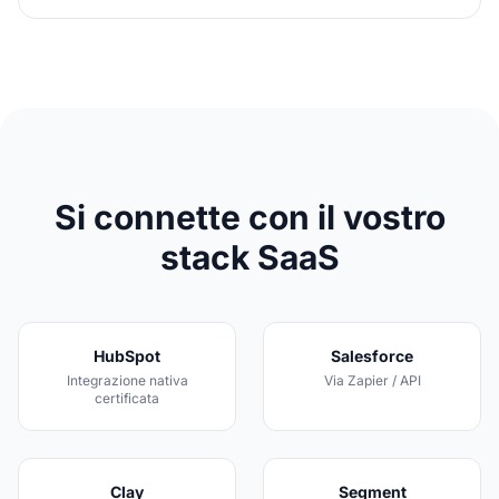
Si connette con il vostro
stack SaaS
HubSpot
Salesforce
Integrazione nativa
Via Zapier / API
certificata
Clay
Segment