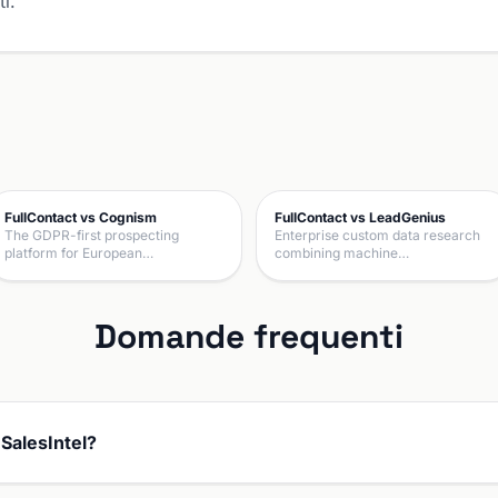
i.
FullContact vs Cognism
FullContact vs LeadGenius
The GDPR-first prospecting
Enterprise custom data research
platform for European…
combining machine…
Domande frequenti
 SalesIntel?