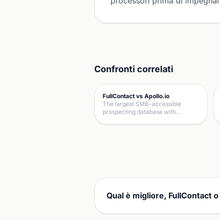
processori prima di impegnart
Confronti correlati
FullContact vs Apollo.io
The largest SMB-accessible
prospecting database with…
Qual è migliore, FullContact o