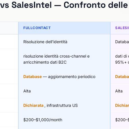
vs SalesIntel — Confronto delle
FULLCONTACT
SALESI
Risoluzione dell'identità
Databa
risoluzione identità cross-channel e
dati di
arricchimento dati B2C
95%+ d
Database
— aggiornamento periodico
Databa
Alta
Alta
Dichiarata
, infrastruttura US
Dichia
$200–$1,000/month
$200–$