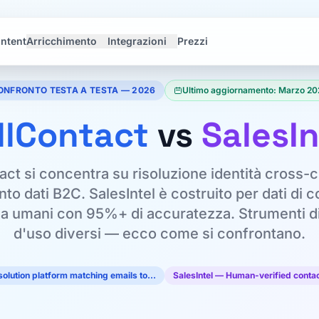
Intent
Arricchimento
Integrazioni
Prezzi
ONFRONTO TESTA A TESTA — 2026
Ultimo aggiornamento: Marzo 20
llContact
vs
SalesIn
act si concentra su risoluzione identità cross-
to dati B2C. SalesIntel è costruito per dati di 
 da umani con 95%+ di accuratezza. Strumenti di
d'uso diversi — ecco come si confrontano.
esolution platform matching emails to…
SalesIntel — Human-verified cont