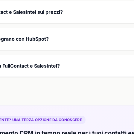
ct e SalesIntel sui prezzi?
ntegrano con HubSpot?
a FullContact e SalesIntel?
ENTE? UNA TERZA OPZIONE DA CONOSCERE
ento CRM in tempo reale per i tuoi contatti es