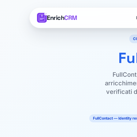
Enrich
CRM
C
Fu
FullCont
arricchimen
verificati
FullContact — Identity r