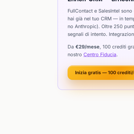
FullContact e SalesIntel sono
hai già nel tuo CRM — in tem
no Anthropic). Oltre 250 punti
segnali di intento. Integrazi
Da
€29/mese
, 100 crediti 
nostro
Centro Fiducia
.
Inizia gratis — 100 credit