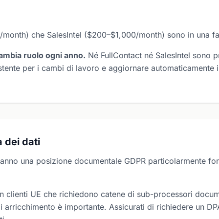
/month) che SalesIntel ($200–$1,000/month) sono in una fas
ambia ruolo ogni anno.
Né FullContact né SalesIntel sono p
stente per i cambi di lavoro e aggiornare automaticamente 
 dei dati
 hanno una posizione documentale GDPR particolarmente for
on clienti UE che richiedono catene di sub-processori docum
di arricchimento è importante. Assicurati di richiedere un D