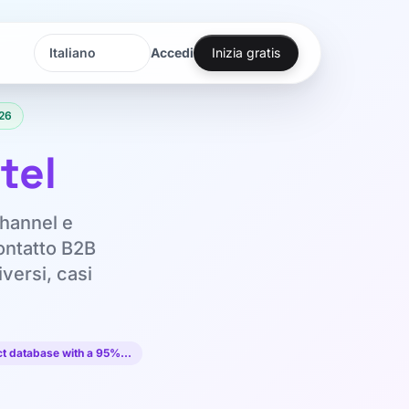
Accedi
Inizia gratis
Lingua
Lingua
26
tel
channel e
contatto B2B
versi, casi
act database with a 95%…