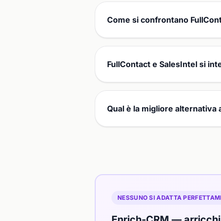
Come si confrontano FullConta
FullContact e SalesIntel si i
Qual è la migliore alternativa 
NESSUNO SI ADATTA PERFETTAM
Enrich-CRM — arricchim