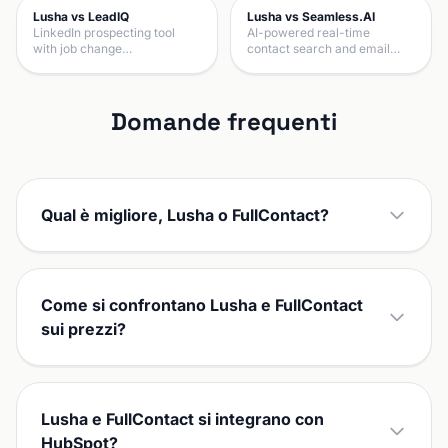
Lusha vs LeadIQ
Lusha vs Seamless.AI
LinkedIn prospecting tool
AI-powered real-time
with job change…
contact search and email…
Domande frequenti
Qual è migliore, Lusha o FullContact?
Come si confrontano Lusha e FullContact
sui prezzi?
Lusha e FullContact si integrano con
HubSpot?