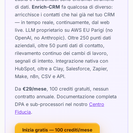
di dati.
Enrich-CRM
fa qualcosa di diverso:
arricchisce i contatti che hai già nel tuo CRM
— in tempo reale, continuamente, dal web
live. LLM proprietario su AWS EU Parigi (no
OpenAI, no Anthropic). Oltre 250 punti dati
aziendali, oltre 50 punti dati di contatto,
rilevamento continuo dei cambi di lavoro,
segnali di intento. Integrazione nativa con
HubSpot, oltre a Clay, Salesforce, Zapier,
Make, n8n, CSV e API.
Da
€29/mese
, 100 crediti gratuiti, nessun
contratto annuale. Documentazione completa
DPA e sub-processori nel nostro
Centro
Fiducia
.
Inizia gratis — 100 crediti/mese