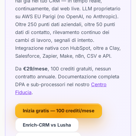
hai già nel tuo CRM — in tempo reale,
continuamente, dal web live. LLM proprietario
su AWS EU Parigi (no OpenAI, no Anthropic).
Oltre 250 punti dati aziendali, oltre 50 punti
dati di contatto, rilevamento continuo dei
cambi di lavoro, segnali di intento.
Integrazione nativa con HubSpot, oltre a Clay,
Salesforce, Zapier, Make, n8n, CSV e API.
Da
€29/mese
, 100 crediti gratuiti, nessun
contratto annuale. Documentazione completa
DPA e sub-processori nel nostro
Centro
Fiducia
.
Inizia gratis — 100 crediti/mese
Enrich-CRM vs Lusha