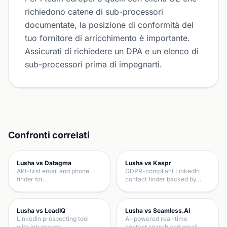
richiedono catene di sub-processori
documentate, la posizione di conformità del
tuo fornitore di arricchimento è importante.
Assicurati di richiedere un DPA e un elenco di
sub-processori prima di impegnarti.
Confronti correlati
Lusha vs Datagma
Lusha vs Kaspr
API-first email and phone
GDPR-compliant LinkedIn
finder for…
contact finder backed by…
Lusha vs LeadIQ
Lusha vs Seamless.AI
LinkedIn prospecting tool
AI-powered real-time
with job change…
contact search and email…