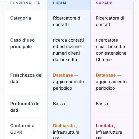
FUNZIONALITÀ
LUSHA
SKRAPP
Categoria
Ricercatore di
Ricercatore di
contatti
contatti
Caso d'uso
ricerca contatti
ricercatore
principale
ed estrazione
email LinkedIn
numeri diretti
con estensione
da LinkedIn
Chrome
Freschezza dei
Database
—
Database
—
dati
aggiornamento
aggiornamento
periodico
periodico
Profondità dei
Bassa
Bassa
dati
Conformità
Dichiarata
,
Limitata
,
GDPR
infrastruttura
infrastruttura
US
US