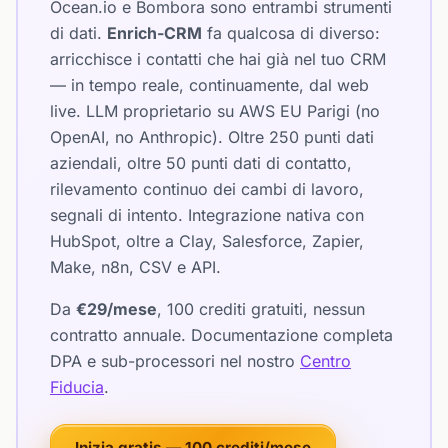
Ocean.io e Bombora sono entrambi strumenti
di dati.
Enrich-CRM
fa qualcosa di diverso:
arricchisce i contatti che hai già nel tuo CRM
— in tempo reale, continuamente, dal web
live. LLM proprietario su AWS EU Parigi (no
OpenAI, no Anthropic). Oltre 250 punti dati
aziendali, oltre 50 punti dati di contatto,
rilevamento continuo dei cambi di lavoro,
segnali di intento. Integrazione nativa con
HubSpot, oltre a Clay, Salesforce, Zapier,
Make, n8n, CSV e API.
Da
€29/mese
, 100 crediti gratuiti, nessun
contratto annuale. Documentazione completa
DPA e sub-processori nel nostro
Centro
Fiducia
.
Inizia gratis — 100 crediti/mese