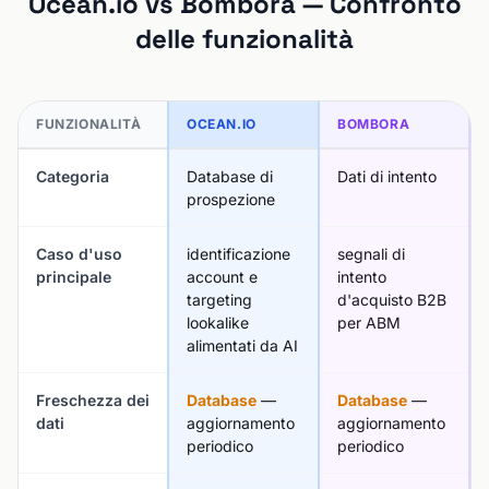
Ocean.io vs Bombora — Confronto
delle funzionalità
FUNZIONALITÀ
OCEAN.IO
BOMBORA
Categoria
Database di
Dati di intento
prospezione
Caso d'uso
identificazione
segnali di
principale
account e
intento
targeting
d'acquisto B2B
lookalike
per ABM
alimentati da AI
Freschezza dei
Database
—
Database
—
dati
aggiornamento
aggiornamento
periodico
periodico