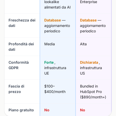
lookalike
Enterprise
alimentati da AI
Freschezza dei
Database
—
Database
—
dati
aggiornamento
aggiornamento
periodico
periodico
Profondità dei
Media
Alta
dati
Conformità
Forte
,
Dichiarata
,
GDPR
infrastruttura
infrastruttura
UE
US
Fascia di
$100–
Bundled in
prezzo
$400/month
HubSpot Pro
($890/month+)
Piano gratuito
No
No