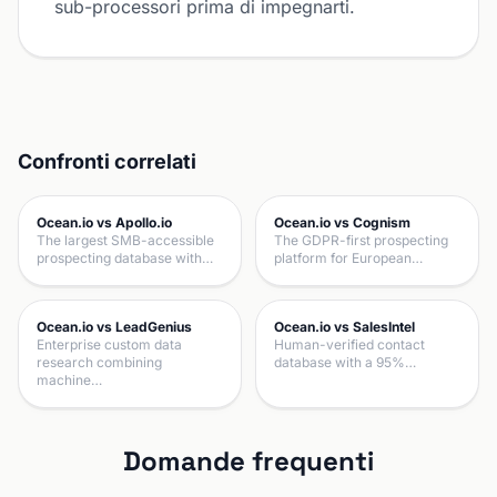
sub-processori prima di impegnarti.
Confronti correlati
Ocean.io vs Apollo.io
Ocean.io vs Cognism
The largest SMB-accessible
The GDPR-first prospecting
prospecting database with…
platform for European…
Ocean.io vs LeadGenius
Ocean.io vs SalesIntel
Enterprise custom data
Human-verified contact
research combining
database with a 95%…
machine…
Domande frequenti